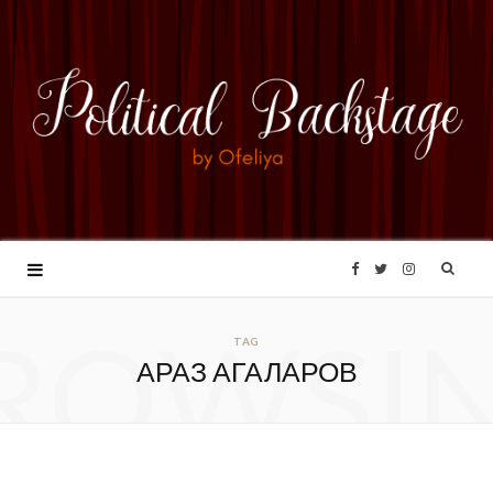
F
T
I
ROWSI
a
w
n
TAG
АРАЗ АГАЛАРОВ
c
i
s
e
t
t
b
t
a