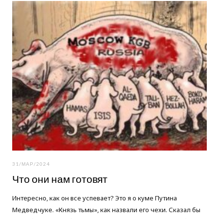
o
e
g
o
r
r
k
a
m
31/МАР/2024
Что они нам готовят
Интересно, как он все успевает? Это я о куме Путина
Медведчуке. «Князь тьмы», как назвали его чехи. Сказал бы