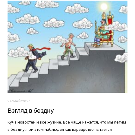
o
e
g
o
r
r
k
a
m
24/МАЙ/2026
Взгляд в бездну
Куча новостей и все жуткие. Все чаще кажется, что мы летим
в бездну, при этом наблюдая как варварство пытается