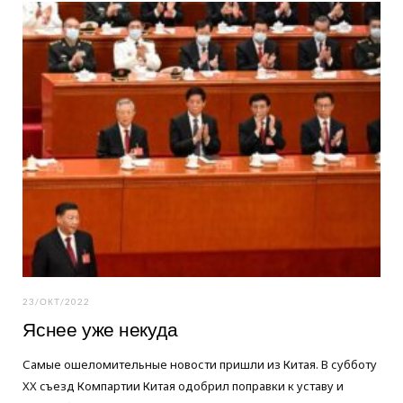
o
e
g
o
r
r
k
a
m
23/ОКТ/2022
Яснее уже некуда
Самые ошеломительные новости пришли из Китая. В субботу
XX съезд Компартии Китая одобрил поправки к уставу и