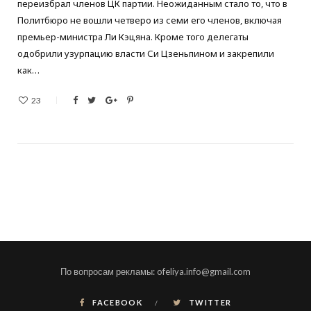
переизбрал членов ЦК партии. Неожиданным стало то, что в
Политбюро не вошли четверо из семи его членов, включая
премьер-министра Ли Кэцяна. Кроме того делегаты
одобрили узурпацию власти Си Цзеньпином и закрепили
как…
23
По вопросам рекламы: ofeliya.info@gmail.com
FACEBOOK
TWITTER