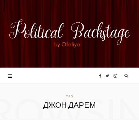
F
T
I
ROWSI
a
w
n
TAG
ДЖОН ДАРЕМ
c
i
s
e
t
t
b
t
a