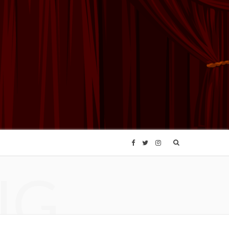
F
T
I
NG
a
w
n
c
i
s
e
t
t