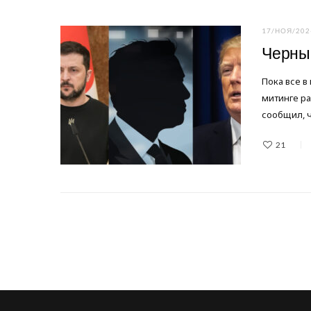
17/НОЯ/202
Черные
Пока все в
митинге ра
сообщил, 
21