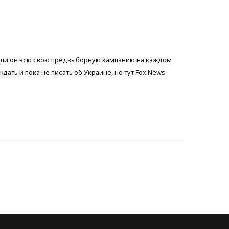
b
t
a
o
e
g
 если он всю свою предвыборную кампанию на каждом
o
r
r
ать и пока не писать об Украине, но тут Fox News
k
a
m