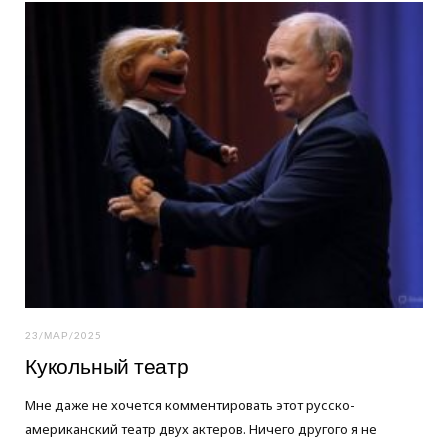
o
e
g
o
r
r
k
a
m
23/МАР/2025
Кукольный театр
Мне даже не хочется комментировать этот русско-
американский театр двух актеров. Ничего другого я не