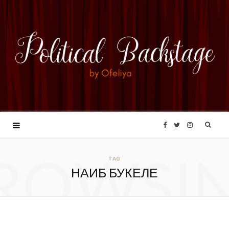
F
T
I
ROWSI
a
w
n
TAG
НАИБ БУКЕЛЕ
c
i
s
e
t
t
b
t
a