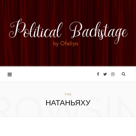
F
T
I
ROWSI
a
w
n
TAG
НАТАНЬЯХУ
c
i
s
e
t
t
b
t
a