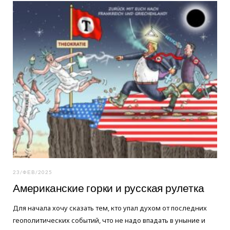
o
e
g
o
r
r
k
a
m
23/ФЕВ/2025
Американские горки и русская рулетка
Для начала хочу сказать тем, кто упал духом от последних
геополитических событий, что не надо впадать в уныние и