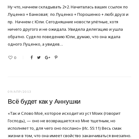
Ну что, начнем складывать 2+2. Начиталась ваших ссылок по
Луценко + Банковая; по Луценко + Порошенко + любі друзі и
пр. Начнем с Юли. Сегодняшние новости улётные, хотя
ничего другого и не ожидала. Увидела делегацию и ушла
обратно. Судя по поведению Юли, думаю, что она ждала
одного Луценко, а увидев…
0
09/АПР/2013
Всё будет как у Аннушки
«Так и Слово Моё, которое исходит из уст Моих (говорит
Господь), — оно не возвращается ко Мне тщетным, но
исполняет то, для чего оно послано» (Ис. 55:11) Весь смак
жизни в том, что она имеет свойство заканчиваться внезапно.