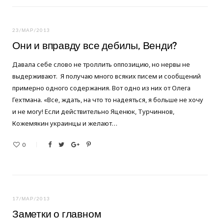
23/МАР/2013
Они и вправду все дебилы, Венди?
Давала себе слово не троллить оппозицию, но нервы не
выдерживают. Я получаю много всяких писем и сообщений
примерно одного содержания. Вот одно из них от Олега
Гехтмана. «Все, ждать, на что то надеяться, я больше не хочу
и не могу! Если действительно Яценюк, Турчиннов,
Кожемякин украинцы и желают…
0
17/МАР/2013
Заметки о главном