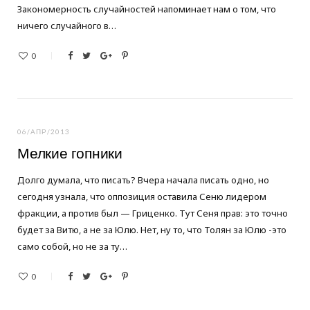
Закономерность случайностей напоминает нам о том, что
ничего случайного в…
0
06/АПР/2013
Мелкие гопники
Долго думала, что писать? Вчера начала писать одно, но
сегодня узнала, что оппозиция оставила Сеню лидером
фракции, а против был — Гриценко. Тут Сеня прав: это точно
будет за Витю, а не за Юлю. Нет, ну то, что Толян за Юлю -это
само собой, но не за ту…
0