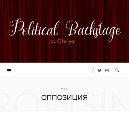
F
T
I
ROWSI
a
w
n
TAG
ОППОЗИЦИЯ
c
i
s
e
t
t
b
t
a