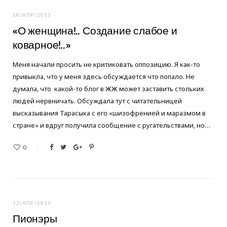
18/АПР/2013
o
e
g
«О женщина!.. Создание слабое и
коварное!..»
o
r
r
Меня начали просить не критиковать оппозицию. Я как-то
привыкла, что у меня здесь обсуждается что попало. Не
k
a
думала, что какой-то блог в ЖЖ может заставить стольких
людей нервничать. Обсуждала тут с читательницей
m
высказывания Тарасыка с его «шизофренией и маразмом в
стране» и вдруг получила сообщение с ругательствами, но…
0
12/АПР/2013
Пионэры