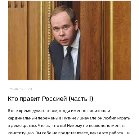
o
e
g
o
r
r
k
a
m
09/ИЮЛ/2023
Кто правит Россией (часть I)
Я все время думаю о том, когда именно произошли
кардинальный перемены в Путине? Вначале он любил играть
в демократию. Что вы, что вы! Никому не позволено менять
конституцию. Вы себе не представляете, какая это работа… и