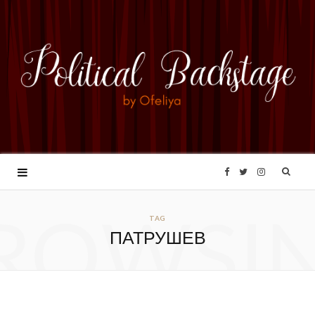
F
T
I
ROWSI
a
w
n
TAG
ПАТРУШЕВ
c
i
s
e
t
t
b
t
a