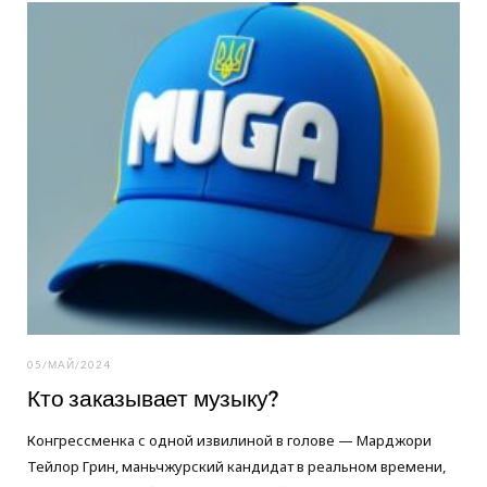
o
e
g
o
r
r
k
a
m
05/МАЙ/2024
Кто заказывает музыку?
Конгрессменка с одной извилиной в голове — Марджори
Тейлор Грин, маньчжурский кандидат в реальном времени,