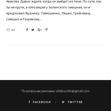
Авакова. Давно ждала, когда он выйдет из тени. По сути, как
ты ни крути, а оппозиция у Зеленского смешная, он и
предложил Яценюку, Тимошенко, Ляшко, Гройсману,
Смешко и Разумкову…
20
По вопросам рекламы: ofeliya.info@gmail.com
FACEBOOK
TWITTER