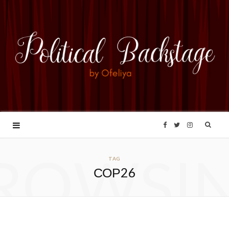
F
T
I
ROWSI
a
w
n
TAG
СОР26
c
i
s
e
t
t
b
t
a