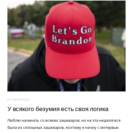
o
e
g
o
r
r
k
a
m
07/НОЯ/2021
У всякого безумия есть своя логика
Люблю начинать со всяких зашкваров, но на эта неделя вся
была из сплошных зашкваров, поэтому я начну с интервью