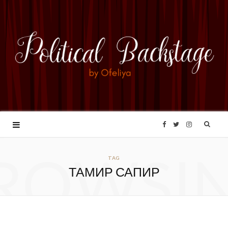
F
T
I
ROWSI
a
w
n
TAG
ТАМИР САПИР
c
i
s
e
t
t
b
t
a