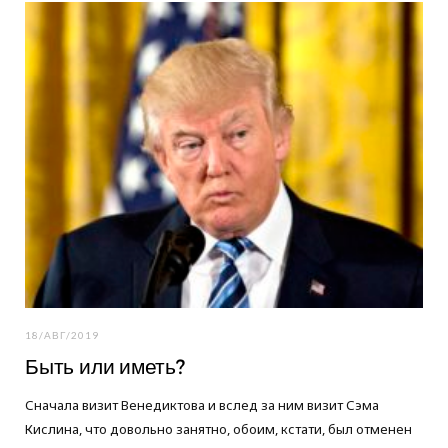
o
e
g
o
r
r
k
a
m
18/АВГ/2019
Быть или иметь?
Сначала визит Венедиктова и вслед за ним визит Сэма
Кислина, что довольно занятно, обоим, кстати, был отменен