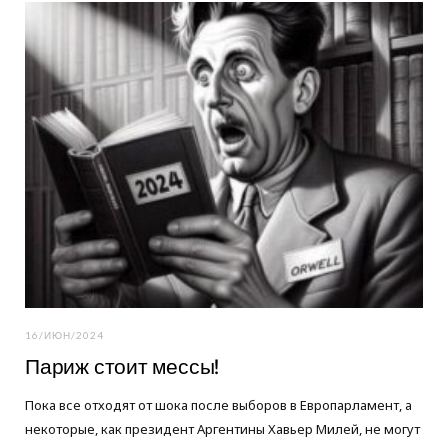
o
e
g
o
r
r
k
a
m
16/ИЮН/2024
Париж стоит мессы!
Пока все отходят от шока после выборов в Европарламент, а
некоторые, как президент Аргентины Хавьер Милей, не могут