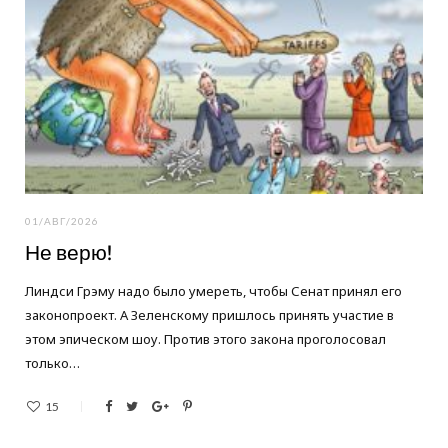
o
e
g
o
r
r
k
a
m
01/АВГ/2026
Не верю!
Линдси Грэму надо было умереть, чтобы Сенат принял его
законопроект. А Зеленскому пришлось принять участие в
этом эпическом шоу. Против этого закона проголосовал
только…
15