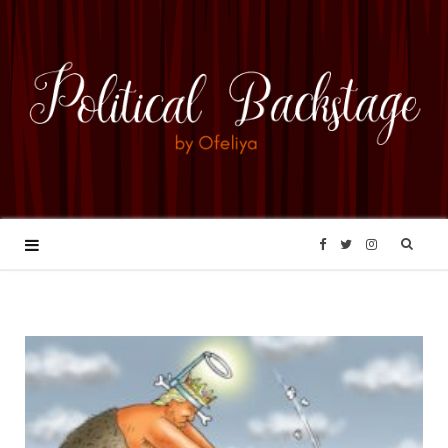
F
T
I
a
w
n
c
i
s
e
t
t
b
t
a