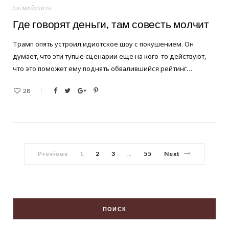
03/МАЙ/2026
Где говорят деньги, там совесть молчит
Трамп опять устроил идиотское шоу с покушением. Он
думает, что эти тупые сценарии еще на кого-то действуют,
что это поможет ему поднять обвалившийся рейтинг…
28
Previous
1
2
3
55
Next
…
ПОИСК