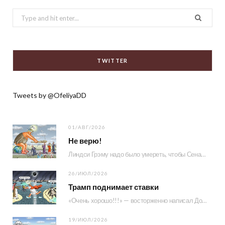
Search
for:
TWITTER
Tweets by @OfeliyaDD
01/АВГ/2026
Не верю!
Линдси Грэму надо было умереть, чтобы Сенат принял его законопроект. А Зеленскому пришлось принять участие…
26/ИЮЛ/2026
Трамп поднимает ставки
«Очень хорошо!!!» — восторженно написал Донни у себя в Truth Social, поделившись фрагментом предстоящего интервью Лоры Лумер…
19/ИЮЛ/2026