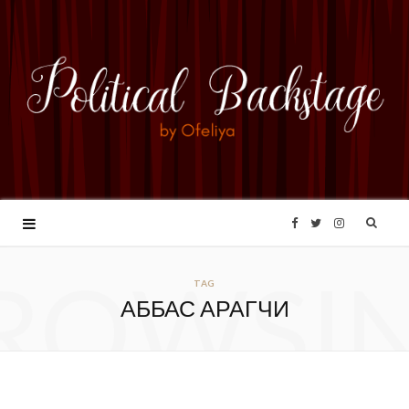
F
T
I
ROWSI
a
w
n
TAG
АББАС АРАГЧИ
c
i
s
e
t
t
b
t
a