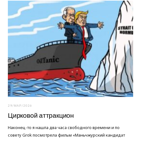
o
e
g
o
r
r
k
a
m
29/МАР/2026
Цирковой аттракцион
Наконец-то я нашла два часа свободного времени и по
совету Grok посмотрела фильм «Маньчжурский кандидат