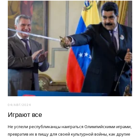
o
e
g
o
r
r
k
a
m
04/АВГ/2024
Играют все
Не успели республиканцы наиграться Олимпийскими играми,
превратив их в пищу для своей культурной войны, как другие