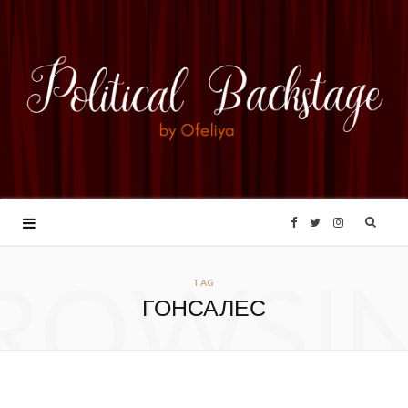
F
T
I
ROWSI
a
w
n
TAG
ГОНСАЛЕС
c
i
s
e
t
t
b
t
a