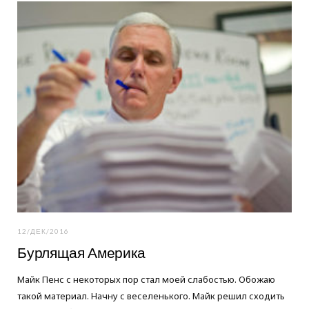
o
e
g
o
r
r
k
a
m
12/ДЕК/2016
Бурлящая Америка
Майк Пенс с некоторых пор стал моей слабостью. Обожаю
такой материал. Начну с веселенького. Майк решил сходить