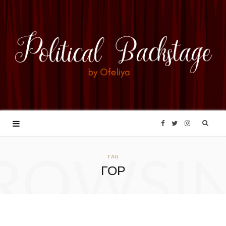
F
T
I
ROWSI
a
w
n
TAG
ГОР
c
i
s
e
t
t
b
t
a