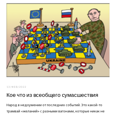
o
e
g
o
r
r
k
a
m
13/ФЕВ/2022
Кое что из всеобщего сумасшествия
Народ в недоумении от последних событий. Это какой-то
трамвай «желаний» с разными вагонами, которые никак не