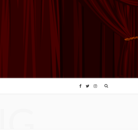
F
T
I
NG
a
w
n
c
i
s
e
t
t