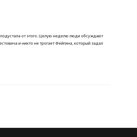
b
t
a
o
e
g
о подустала от этого. Целую неделю люди обсуждают
o
r
r
естовича и никто не трогает Фейгина, который задал
k
a
m