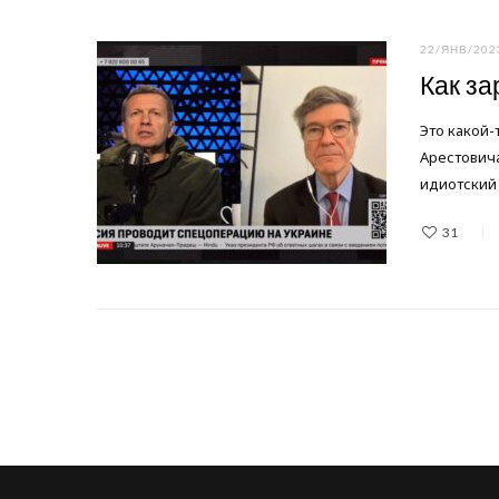
22/ЯНВ/202
Как за
Это какой-
Арестовича
идиотский 
31