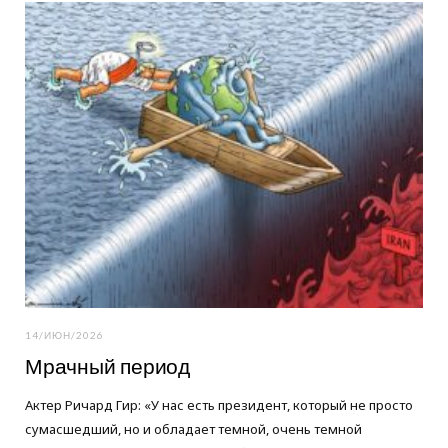
o
e
g
o
r
r
k
a
m
14/ИЮН/2026
Мрачный период
Актер Ричард Гир: «У нас есть президент, который не просто
сумасшедший, но и обладает темной, очень темной