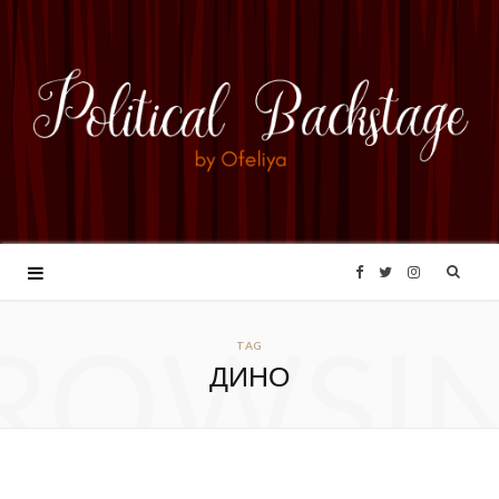
F
T
I
ROWSI
a
w
n
TAG
ДИНО
c
i
s
e
t
t
b
t
a