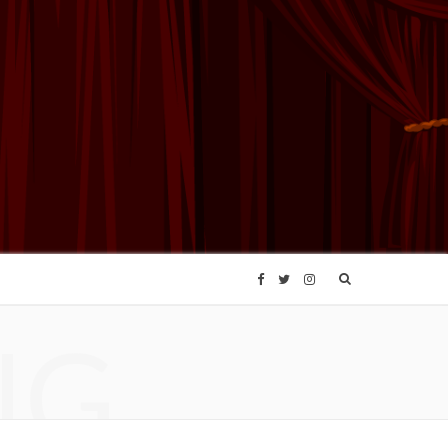
F
T
I
NG
a
w
n
c
i
s
e
t
t