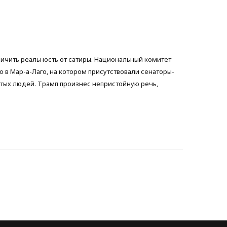
b
t
a
o
e
g
личить реальность от сатиры. Национальный комитет
o
r
r
 в Мар-а-Лаго, на котором присутствовали сенаторы-
атых людей. Трамп произнес непристойную речь,
k
a
m