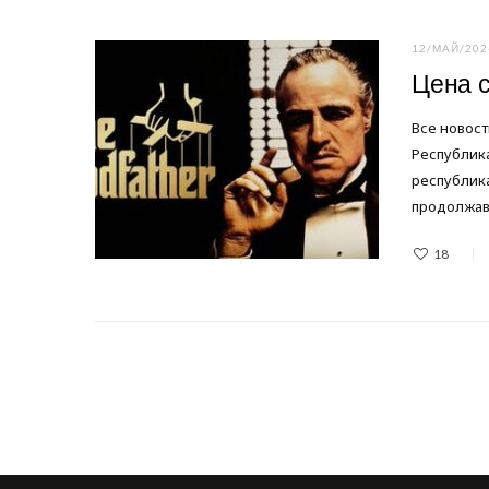
12/МАЙ/202
Цена 
Все новост
Республика
республика
продолжав
18