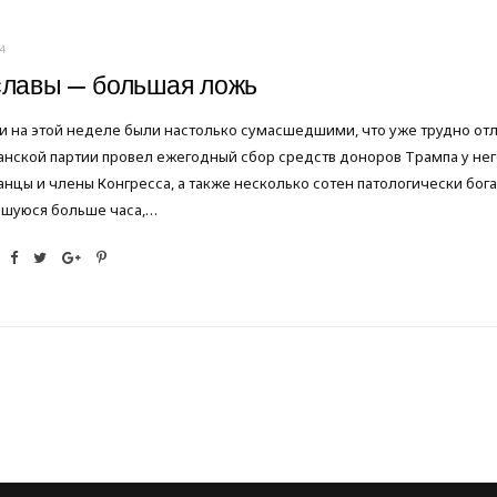
4
славы — большая ложь
и на этой неделе были настолько сумасшедшими, что уже трудно от
нской партии провел ежегодный сбор средств доноров Трампа у него
нцы и члены Конгресса, а также несколько сотен патологически бог
шуюся больше часа,…