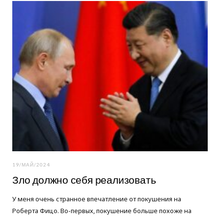
o
e
g
o
r
r
k
a
m
19/МАЙ/2024
Зло должно себя реализовать
У меня очень странное впечатление от покушения на
Роберта Фицо. Во-первых, покушение больше похоже на