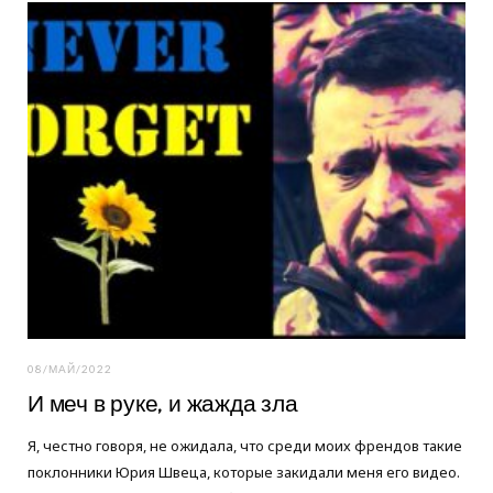
o
e
g
o
r
r
k
a
m
08/МАЙ/2022
И меч в руке, и жажда зла
Я, честно говоря, не ожидала, что среди моих френдов такие
поклонники Юрия Швеца, которые закидали меня его видео.