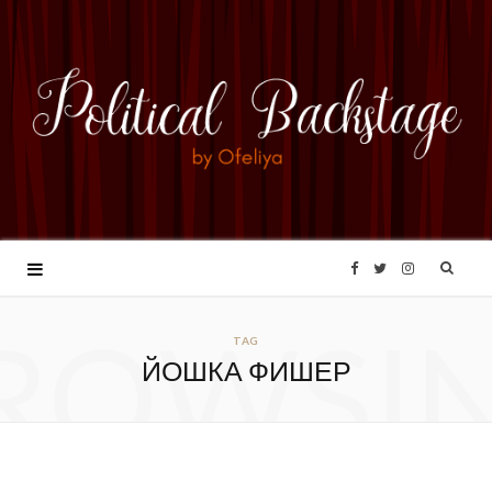
F
T
I
ROWSI
a
w
n
TAG
ЙОШКА ФИШЕР
c
i
s
e
t
t
b
t
a