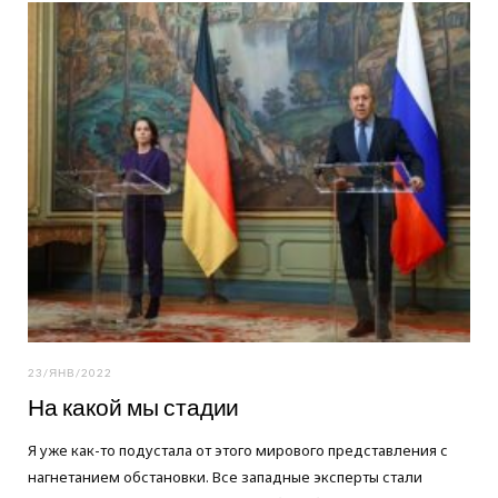
o
e
g
o
r
r
k
a
m
23/ЯНВ/2022
На какой мы стадии
Я уже как-то подустала от этого мирового представления с
нагнетанием обстановки. Все западные эксперты стали