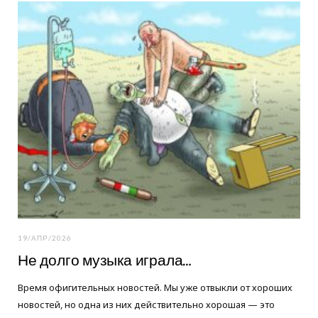
o
e
g
o
r
r
k
a
m
19/АПР/2026
Не долго музыка играла…
Время офигительных новостей. Мы уже отвыкли от хороших
новостей, но одна из них действительно хорошая — это