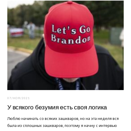
o
e
g
o
r
r
k
a
m
07/НОЯ/2021
У всякого безумия есть своя логика
Люблю начинать со всяких зашкваров, но на эта неделя вся
была из сплошных зашкваров, поэтому я начну с интервью