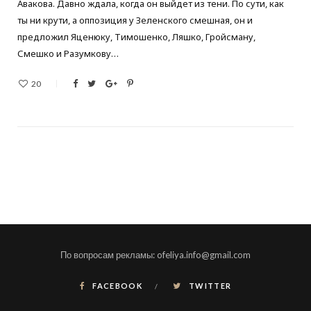
Авакова. Давно ждала, когда он выйдет из тени. По сути, как
ты ни крути, а оппозиция у Зеленского смешная, он и
предложил Яценюку, Тимошенко, Ляшко, Гройсману,
Смешко и Разумкову…
20
По вопросам рекламы: ofeliya.info@gmail.com
FACEBOOK
TWITTER