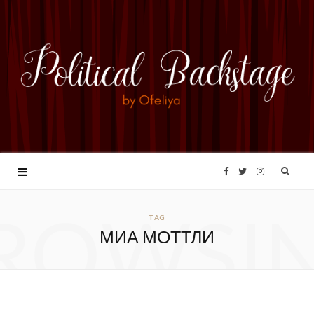
F
T
I
ROWSI
a
w
n
TAG
МИА МОТТЛИ
c
i
s
e
t
t
b
t
a