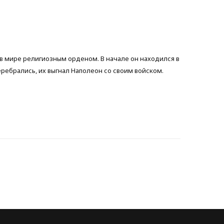
b
t
a
o
e
g
 мире религиозным орденом. В начале он находился в
o
r
r
еребрались, их выгнал Наполеон со своим войском.
k
a
m