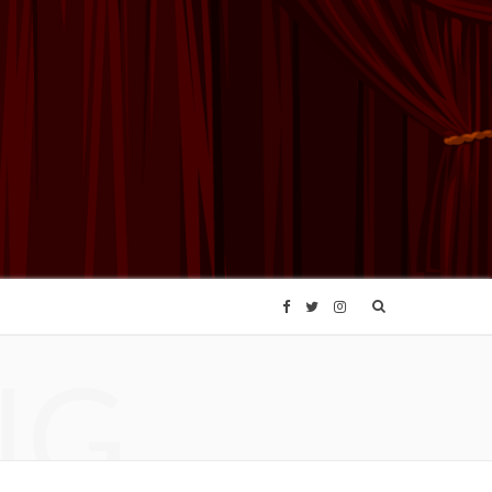
F
T
I
NG
a
w
n
c
i
s
e
t
t