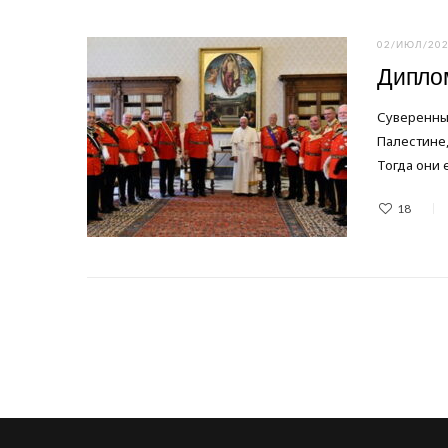
02/ИЮЛ/20
Дипло
Суверенны
Палестине,
Тогда они 
18