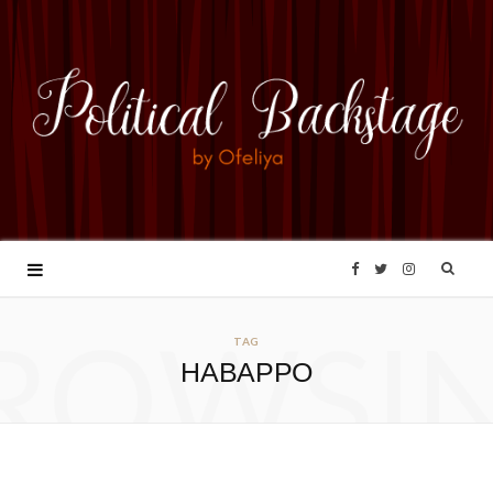
F
T
I
ROWSI
a
w
n
TAG
НАВАРРО
c
i
s
e
t
t
b
t
a