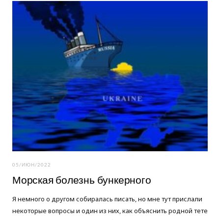
o
e
g
o
r
r
k
a
m
05/ИЮН/2022
Морская болезнь бункерного
Я немного о другом собиралась писать, но мне тут прислали
некоторые вопросы и один из них, как объяснить родной тете