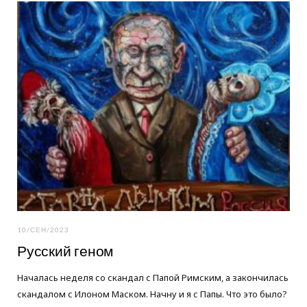
o
e
g
o
r
r
k
a
m
10/СЕН/2023
Русский геном
Началась неделя со скандал с Папой Римским, а закончилась
скандалом с Илоном Маском. Начну и я с Папы. Что это было?