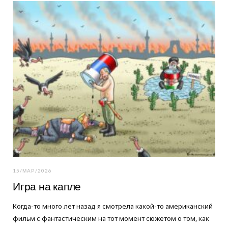
o
e
g
o
r
r
k
a
m
15/МАР/2026
Игра на капле
Когда-то много лет назад я смотрела какой-то американский
фильм с фантастическим на тот момент сюжетом о том, как