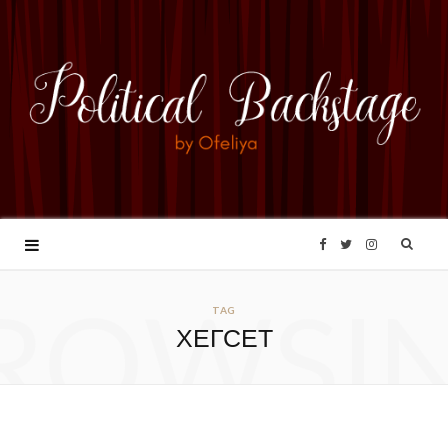
F
T
I
ROWSI
a
w
n
TAG
ХЕГСЕТ
c
i
s
e
t
t
b
t
a