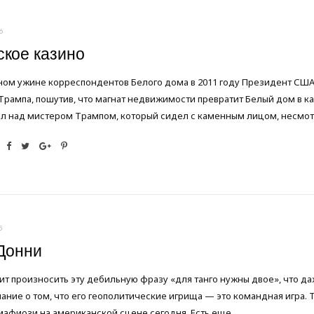
6
ское казино
ном ужине корреспондентов Белого дома в 2011 году Президент СШ
рампа, пошутив, что магнат недвижимости превратит Белый дом в ка
л над мистером Трампом, который сидел с каменным лицом, несмот
5
 Донни
ит произносить эту дебильную фразу «для танго нужны двое», что 
ание о том, что его геополитические игрища — это командная игра. То
мафиози на американской сцене сегодня. Есть еще…