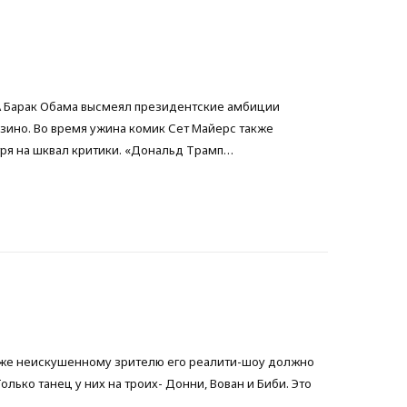
b
t
a
o
e
g
А Барак Обама высмеял президентские амбиции
o
r
r
зино. Во время ужина комик Сет Майерс также
ря на шквал критики. «Дональд Трамп…
k
a
m
даже неискушенному зрителю его реалити-шоу должно
лько танец у них на троих- Донни, Вован и Биби. Это