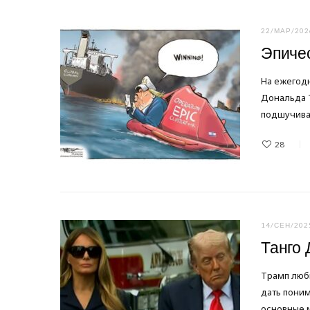
22/МАР/202
Эпиче
На ежегод
Дональда Т
подшучива
28
14/СЕН/202
Танго
Трамп люб
дать поним
основные 