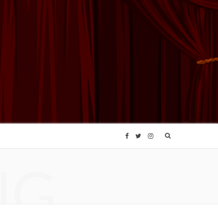
F
T
I
NG
a
w
n
c
i
s
e
t
t