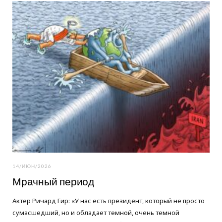
o
e
g
o
r
r
k
a
m
14/ИЮН/2026
Мрачный период
Актер Ричард Гир: «У нас есть президент, который не просто
сумасшедший, но и обладает темной, очень темной