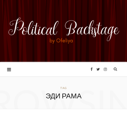
F
T
I
ROWSI
a
w
n
TAG
ЭДИ РАМА
c
i
s
e
t
t
b
t
a