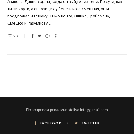
Авакова. Давно ждала, когда он выйдет из тени. По сути, как
ты ни крути, а оппозиция у Зеленского смешная, он и
предложил Яценюку, Тимошенко, Ляшко, Гройсману,
Смешко и Разумкову…
20
По вопросам рекламы: ofeliya.info@gmail.com
FACEBOOK
TWITTER