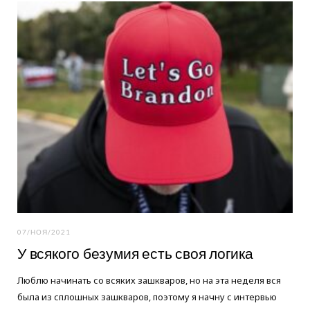
o
e
g
o
r
r
k
a
m
07/НОЯ/2021
У всякого безумия есть своя логика
Люблю начинать со всяких зашкваров, но на эта неделя вся
была из сплошных зашкваров, поэтому я начну с интервью