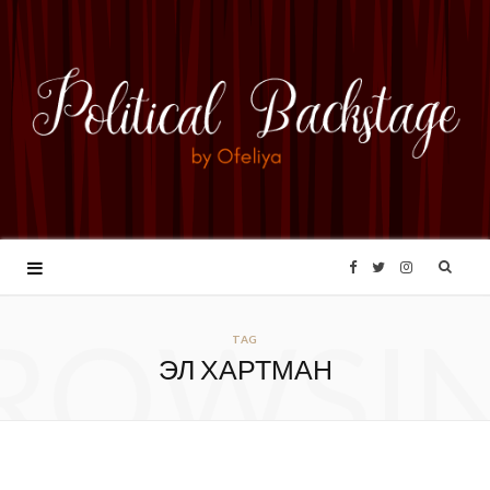
F
T
I
ROWSI
a
w
n
TAG
ЭЛ ХАРТМАН
c
i
s
e
t
t
b
t
a