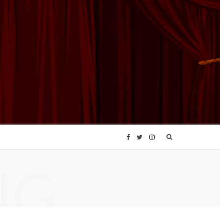
F
T
I
NG
a
w
n
c
i
s
e
t
t