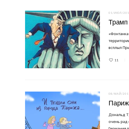
01/ИЮЛ/20
Трамп
«Фонтанка»
территории
всплыл Пр
11
08/МАЙ/201
Париж
Дональд Тр
очень рад 
Германия 