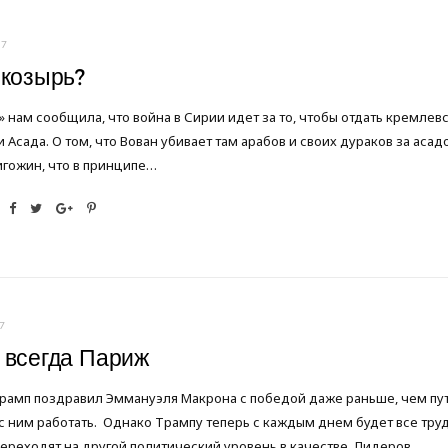
17
 козырь?
 нам сообщила, что война в Сирии идет за то, чтобы отдать кремле
 Асада. О том, что Вован убивает там арабов и своих дураков за асад
игожин, что в принципе…
7
 всегда Париж
амп поздравил Эммануэля Макрона с победой даже раньше, чем путин
с ним работать. Однако Трампу теперь с каждым днем будет все тр
переходят на другой политический уровень в качестве Лидеров…