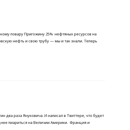
b
t
a
o
e
g
вскому повару Пригожину 25% нефтяных ресурсов на
o
r
r
овскую нефть и свою трубу — мы и так знали. Теперь
k
a
m
 два раза Януковича. И написал в Твиттере, что будет
уднее пиариться на Величии Америки. Франция и