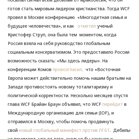
готов стать мировым лидером христианства. Тогда WCF
провел в Москве конференцию «Многодетная семья и
будущее человечества», и как
отметил
ученый
Кристофер Струп, она была тем моментом, когда
Россия взяла на себя руководство глобальным
социальным консерватизмом. Это предоставило России
возможность сказать: «Мы здесь лидеры». На
конференции Комов
провозгласил,
что «Восточная
Европа может действительно помочь нашим братьям на
Западе противостоять новому тоталитаризму и
политической корректности. Несколько месяцев спустя
глава WCF Брайан Браун объявил, что WCF
перейдет
в
Международную организацию для семьи (IOF), и
отправился в Москву, чтобы помочь продвинуть
свой
новый глобальный манифест против ЛГБТ
. Дебилы
не понимают, что от того, сколько бы законов и