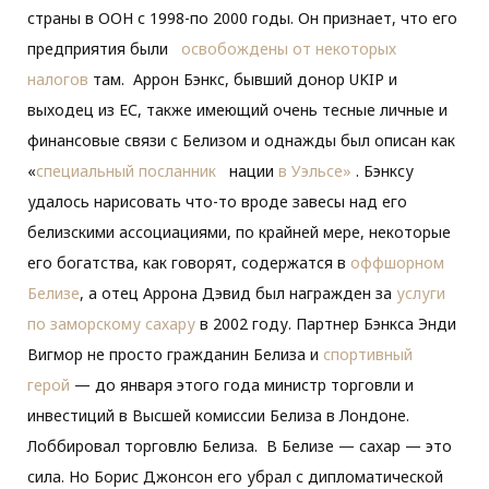
страны в ООН с 1998-по 2000 годы. Он признает, что его
предприятия были
освобождены от некоторых
налогов
там. Аррон Бэнкс, бывший донор UKIP и
выходец из ЕС, также имеющий очень тесные личные и
финансовые связи с Белизом и однажды был описан как
«
специальный посланник
нации
в Уэльсе»
. Бэнксу
удалось нарисовать что-то вроде завесы над его
белизскими ассоциациями, по крайней мере, некоторые
его богатства, как говорят, содержатся в
оффшорном
Белизе
, а отец Аррона Дэвид был награжден за
услуги
по заморскому сахару
в 2002 году. Партнер Бэнкса Энди
Вигмор не просто гражданин Белиза и
спортивный
герой
— до января этого года министр торговли и
инвестиций в Высшей комиссии Белиза в Лондоне.
Лоббировал торговлю Белиза. В Белизе — сахар — это
сила. Но Борис Джонсон его убрал с дипломатической