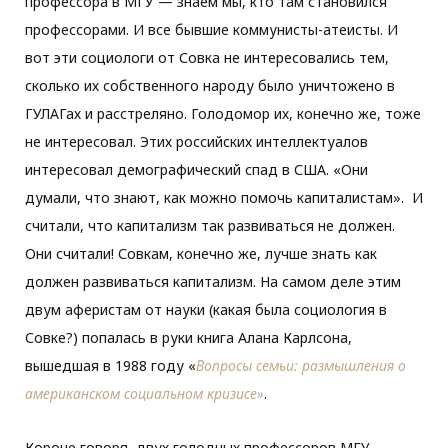
профессора в МГУ — знаем мы, кто там становился
профессорами. И все бывшие коммунисты-атеисты. И
вот эти социологи от Совка не интересовались тем,
сколько их собственного народу было уничтожено в
ГУЛАГах и расстреляно. Голодомор их, конечно же, тоже
не интересовал. Этих российских интеллектуалов
интересовал демографический спад в США. «Они
думали, что знают, как можно помочь капиталистам». И
считали, что капитализм так развиваться не должен.
Они считали! Совкам, конечно же, лучше знать как
должен развиваться капитализм. На самом деле этим
двум аферистам от науки (какая была социология в
Совке?) попалась в руки книга Алана Карлсона,
вышедшая в 1988 году «
Вопросы семьи: размышления о
американском социальном кризисе»
.
Короче говоря, двух голодных профессоров МГУ