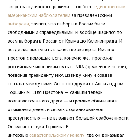
зверства путинского режима — он был
единственным
американским наблюдателем
за президентскими
выборами,
заявив, что выборы в России были
свободными и справедливыми. И вообще шарился по
всем выборам в России от Крыма до Калининграда. И
везде лез выступать в качестве эксперта. Именно
Престон с помощью Бога, конечно же, проложил
российским чиновникам путь в NRA (оружейное лобби),
позвонив президенту NRA Дэвиду Кину и создав
контакт между ними. Он тесно дружит с Александром
Торшиным. Для Престона — санкции теперь
возлагаются на его друга — и громкие обвинения в
отмывании денег, и связях с организованной
преступностью — не вызывают большой озабоченности.
Он кушает с руки Торшина. В
интервью
севастопольскому каналу
, где он доказывал,