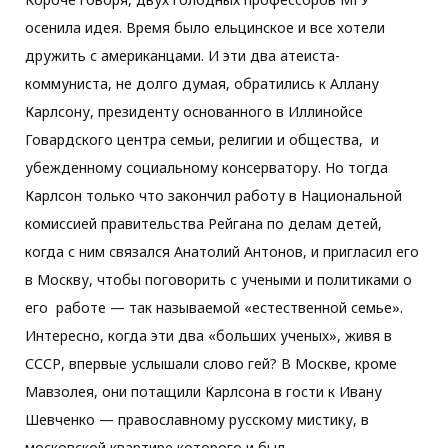
осенила идея. Время было ельцинское и все хотели
дружить с американцами. И эти два атеиста-
коммуниста, не долго думая, обратились к Аллану
Карлсону, президенту основанного в Иллинойсе
Говардского центра семьи, религии и общества, и
убежденному социальному консерватору. Но тогда
Карлсон только что закончил работу в Национальной
комиссией правительства Рейгана по делам детей,
когда с ним связался Анатолий Антонов, и пригласил его
в Москву, чтобы поговорить с учеными и политиками о
его работе — так называемой «естественной семье».
Интересно, когда эти два «больших ученых», живя в
СССР, впервые услышали слово гей? В Москве, кроме
Мавзолея, они потащили Карлсона в гости к Ивану
Шевченко — православному русскому мистику, в
московской квартире которого и был