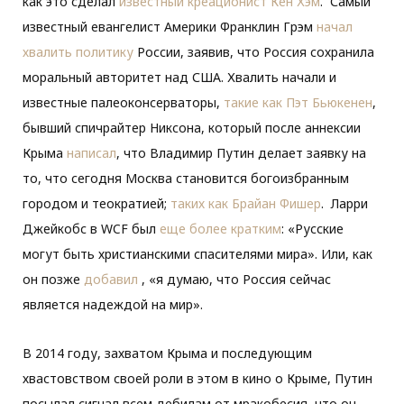
как это сделал
известный креационист Кен Хэм
. Самый
известный евангелист Америки Франклин Грэм
начал
хвалить политику
России, заявив, что Россия сохранила
моральный авторитет над США. Хвалить начали и
известные палеоконсерваторы,
такие как Пэт Бьюкенен
,
бывший спичрайтер Никсона, который после аннексии
Крыма
написал
, что Владимир Путин делает заявку на
то, что сегодня Москва становится богоизбранным
городом и теократией;
таких как Брайан Фишер
. Ларри
Джейкобс в WCF был
еще более кратким
: «Русские
могут быть христианскими спасителями мира». Или, как
он позже
добавил
, «я думаю, что Россия сейчас
является надеждой на мир».
В 2014 году, захватом Крыма и последующим
хвастовством своей роли в этом в кино о Крыме, Путин
посылал сигнал всем дебилам от мракобесия, что он