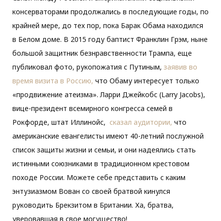
консерваторами продолжались в последующие годы, по
крайней мере, до тех пор, пока Барак Обама находился
в Белом доме. В 2015 году баптист Франклин Грэм, ныне
большой защитник безнравственности Трампа, еще
публиковал фото, рукопожатия с Путиным,
заявив во
время визита в Россию,
что Обаму интересует только
«продвижение атеизма». Ларри Джейкобс (Larry Jacobs),
вице-президент всемирного конгресса семей в
Рокфорде, штат Иллинойс,
сказал аудитории,
что
американские евангелисты имеют 40-летний послужной
список защиты жизни и семьи, и они надеялись стать
истинными союзниками в традиционном крестовом
походе России. Можете себе представить с каким
энтузиазмом Вован со своей братвой кинулся
руководить Брекзитом в Британии. Ха, братва,
уверовавшая в свое могущество!