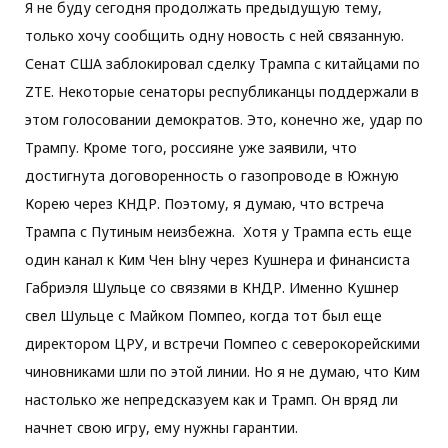
Я не буду сегодня продолжать предыдущую тему,
только хочу сообщить одну новость с ней связанную.
o
e
g
Сенат США заблокировал сделку Трампа с китайцами по
ZTE. Некоторые сенаторы республиканцы поддержали в
o
r
r
этом голосовании демократов. Это, конечно же, удар по
Трампу. Кроме того, россияне уже заявили, что
k
a
достигнута договоренность о газопроводе в Южную
Корею через КНДР. Поэтому, я думаю, что встреча
m
Трампа с Путиным неизбежна. Хотя у Трампа есть еще
один канал к Ким Чен Ыну через Кушнера и финансиста
Габриэля Шульце со связями в КНДР. Именно Кушнер
свел Шульце с Майком Помпео, когда тот был еще
директором ЦРУ, и встречи Помпео с северокорейскими
чиновниками шли по этой линии. Но я не думаю, что Ким
настолько же непредсказуем как и Трамп. Он вряд ли
начнет свою игру, ему нужны гарантии.