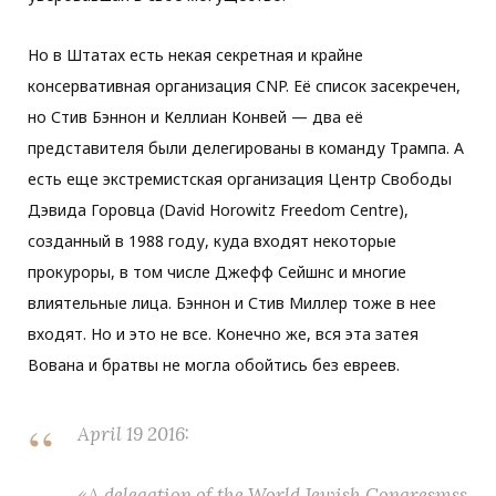
Но в Штатах есть некая секретная и крайне
консервативная организация CNP. Её список засекречен,
но Стив Бэннон и Келлиан Конвей — два её
представителя были делегированы в команду Трампа. А
есть еще экстремистская организация Центр Свободы
Дэвида Горовца (David Horowitz Freedom Centre),
созданный в 1988 году, куда входят некоторые
прокуроры, в том числе Джефф Сейшнс и многие
влиятельные лица. Бэннон и Стив Миллер тоже в нее
входят. Но и это не все. Конечно же, вся эта затея
Вована и братвы не могла обойтись без евреев.
April 19 2016:
«A delegation of the World Jewish Congresmss