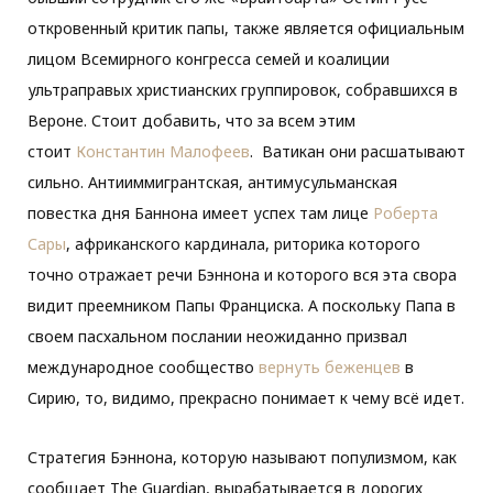
откровенный критик папы, также является официальным
лицом Всемирного конгресса семей и коалиции
ультраправых христианских группировок, собравшихся в
Вероне. Стоит добавить, что за всем этим
стоит
Константин Малофеев
. Ватикан они расшатывают
сильно. Антииммигрантская, антимусульманская
повестка дня Баннона имеет успех там лице
Роберта
Сары
, африканского кардинала, риторика которого
точно отражает речи Бэннона и которого вся эта свора
видит преемником Папы Франциска. А поскольку Папа в
своем пасхальном послании неожиданно призвал
международное сообщество
вернуть беженцев
в
Сирию, то, видимо, прекрасно понимает к чему всё идет.
Стратегия Бэннона, которую называют популизмом, как
сообщает Тhe Guardian, вырабатывается в дорогих