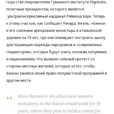
года стал покровителем Гуманного института Dignitatis,
почетным президентом, которого является
ультраконсервативный кардинал Рэймонд Берк. Теперь
к этому счастью, как сообщает Ричард Энгель: «Бэннон
и его союзники арендовали монастырь в итальянской
деревне на 19 лет, где они планируют построить школу
для подающих надежды народников и «современных
гладиаторов», которых будут учить основам популизма
и национализма. Что вызвало сильный протест со
стороны местных жителей, которые хотят, чтобы
Бэннон занялся своей право-популистской программой в
другом месте.
Steve Bannon & his allies have leased a
monastery in the Italian countryside for 19
years, where they plan to build a school for