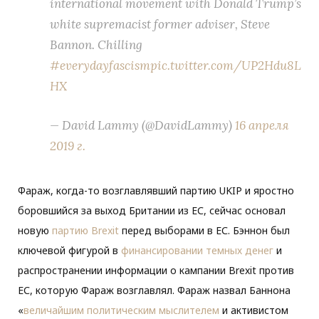
international movement with Donald Trump’s
white supremacist former adviser, Steve
Bannon. Chilling
#everydayfascism
pic.twitter.com/UP2Hdu8L
HX
— David Lammy (@DavidLammy)
16 апреля
2019 г.
Фараж, когда-то возглавлявший партию UKIP и яростно
боровшийся за выход Британии из ЕС, сейчас основал
новую
партию Brexit
перед выборами в ЕС. Бэннон был
ключевой фигурой в
финансировании
темных денег
и
распространении информации о кампании Brexit против
ЕС, которую Фараж возглавлял. Фараж назвал Баннона
«
величайшим политическим мыслителем
и активистом