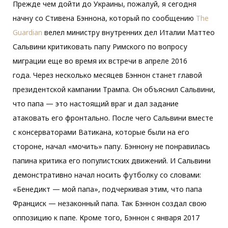
Прежде чем дойти до Украины, пожалуй, я сегодня
начну со Стивена Бэннона, который по сообщению
The
o
e
g
Guardian
велел министру внутренних дел Италии Маттео
Сальвини критиковать папу Римского по вопросу
o
r
r
миграции еще во время их встречи в апреле 2016
года. Через несколько месяцев Бэннон станет главой
k
a
президентской кампании Трампа. Он объяснил Сальвини,
что папа — это настоящий враг и дал задание
m
атаковать его фронтально. После чего Сальвини вместе
с консерваторами Ватикана, которые были на его
стороне, начал «мочить» папу. Бэннону не понравилась
папина критика его популистских движений. И Сальвини
демонстративно начал носить футболку со словами:
«Бенедикт — мой папа», подчеркивая этим, что папа
Франциск — незаконный папа. Так Бэннон создал свою
оппозицию к папе. Кроме того, Бэннон с января 2017