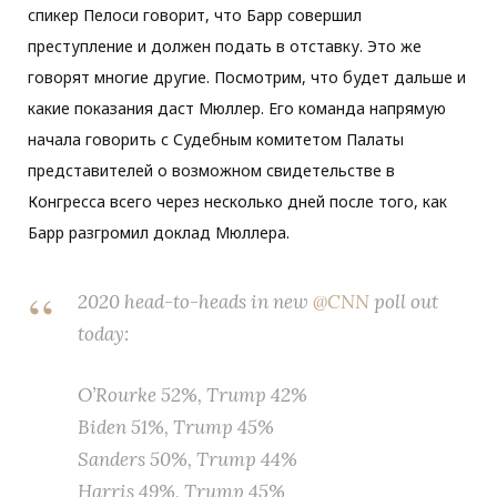
спикер Пелоси говорит, что Барр совершил
преступление и должен подать в отставку. Это же
говорят многие другие. Посмотрим, что будет дальше и
какие показания даст Мюллер. Его команда напрямую
начала говорить с Судебным комитетом Палаты
представителей о возможном свидетельстве в
Конгресса всего через несколько дней после того, как
Барр разгромил доклад Мюллера.
2020 head-to-heads in new
@CNN
poll out
today:
O’Rourke 52%, Trump 42%
Biden 51%, Trump 45%
Sanders 50%, Trump 44%
Harris 49%, Trump 45%