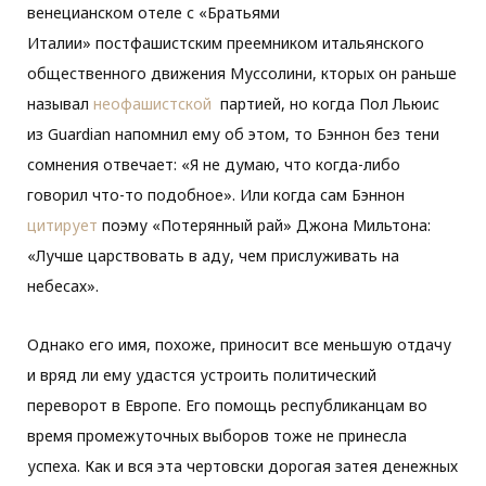
венецианском отеле с «Братьями
Италии» постфашистским преемником итальянского
общественного движения Муссолини, кторых он раньше
называл
неофашистской
партией, но когда Пол Льюис
из Guardian напомнил ему об этом, то Бэннон без тени
сомнения отвечает: «Я не думаю, что когда-либо
говорил что-то подобное». Или когда сам Бэннон
цитирует
поэму «Потерянный рай» Джона Мильтона:
«Лучше царствовать в аду, чем прислуживать на
небесах».
Однако его имя, похоже, приносит все меньшую отдачу
и вряд ли ему удастся устроить политический
переворот в Европе. Его помощь республиканцам во
время промежуточных выборов тоже не принесла
успеха. Как и вся эта чертовски дорогая затея денежных