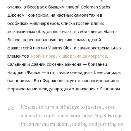
отелях, в беседах с бывшим главой Goldman Sachs
Джоном Торнтоном, на частных самолетах и ​​в
особняках миллиардеров. Списки гостей для их
эксклюзивных обедов включают в себя членов Vlaams
Belang, перепакованную версию фламандской
фашистской партии Vlaams Blok, и самых экстремальных
элементов
крайне правых шведских демократов
.
Сальвини и давний союзник Бэннона — британец
Найджел Фараж — это самые очевидные бенефициары
баннонизма. Вот Фараж беседует о финансировании и
формировании международного движения с Бэнноном.
It’s easy to turn a blind eye to fascism, even
when it is right under your nose. Nigel Farage
in conversation about funding and forming an