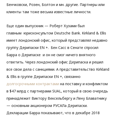
Бенчковски, Розен, Болтон и мн. другие. Партнеры или
клиенты там тоже весьма известные личности.
Еще один выпускник — Роберт Хузами был
главным юрисконсультом Deutsche Bank. Kirkland & Ellis
имеет лондонский офис, который представлял недавно
группу Дерипаски EN +. Бен Сасс в Сенате спросил
Барра о Дерипаске и он не смог ничего внятного
ответить. Через лондонский офис Дерипаска и решил
все свои дела с санкциями. А представительство Kirkland
& Ellis в группе Дерипаски EN +, связанно
долгосрочными контрактами
на поставку и конфликтом
в $47 млрд с партнерами SUAL, который в свою очередь
принадлежит Виктору Вексельбергу и Лену Блаватнику
— основным акционером РУСАЛа Дерипаски.
Декларации Барра показывают, что в декабре 2018