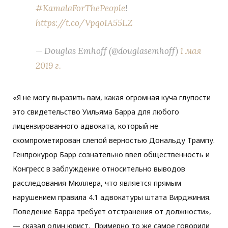
#KamalaForThePeople
!
https://t.co/VpqoIA55LZ
— Douglas Emhoff (@douglasemhoff)
1 мая
2019 г.
«Я не могу выразить вам, какая огромная куча глупости
это свидетельство Уильяма Барра для любого
лицензированного адвоката, который не
скомпрометирован слепой верностью Дональду Трампу.
Генпрокурор Барр сознательно ввел общественность и
Конгресс в заблуждение относительно выводов
расследования Мюллера, что является прямым
нарушением правила 4.1 адвокатуры штата Вирджиния.
Поведение Барра требует отстранения от должности»,
— сказал один юрист. Примерно то же самое говорили