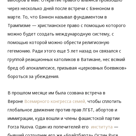
через несколько дней после встречи с Бэнноном в
марте. То, что Бэннон называл фундаментом в
Трампизме — христианское право с помощью которого
можно будет создать международную систему, с
помощью которой можно обрести религиозную
гегемонию. Ради этого еще 5 лет назад он связался с
группой реакционных католиков в Ватикане, нес всякий
бред об апокалипсисе, призывая «церковных боевиков»
бороться за убеждения.
В прошлом месяце им была созвана встреча в
Вероне
Всемирного конгресса семей,
чтобы сплотить
глобальное движение против прав ЛГБТ, абортов и
иммиграции, куда вошли и члены фашистской партии
Forza Nuova. Один из попечителей его
института
—
бывший сотрудник его же «Брайтбарта» Остин Русе