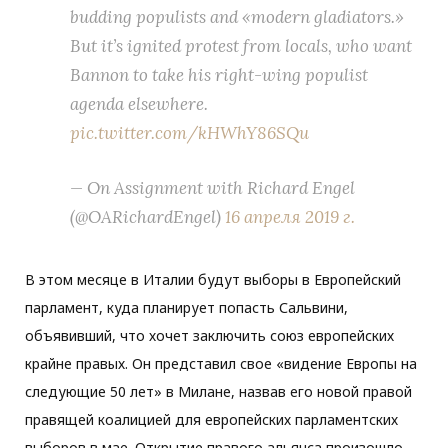
budding populists and «modern gladiators.»
But it’s ignited protest from locals, who want
Bannon to take his right-wing populist
agenda elsewhere.
pic.twitter.com/kHWhY86SQu
— On Assignment with Richard Engel
(@OARichardEngel)
16 апреля 2019 г.
В этом месяце в Италии будут выборы в Европейский
парламент, куда планирует попасть Сальвини,
объявивший, что хочет заключить союз европейских
крайне правых. Он представил свое «видение Европы на
следующие 50 лет» в Милане, назвав его новой правой
правящей коалицией для европейских парламентских
выборов в мае. Открытие правого альянса произошло