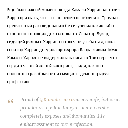
Еще был важный момент, когда Камала Харрис заставил
Барра признать, что это он решил не обвинять Трампа в
препятствии расследованию без изучения каких-либо
основополагающих доказательств. Сенатор Букер,
сидящий рядом с Харрис, пытался не улыбаться, пока
сенатор Харрис доедала прокурора Барра живым. Муж
Камалы Харрис не выдержал и написал в Твиттере, что
гордится своей женой как юрист, глядя, как она
полностью разоблачает и смущает, демонстрируя
профессию.
Proud of
@KamalaHarris
as my wife, but even
prouder as a fellow lawyer…watch as she
completely exposes and dismantles this
embarrassment to our profession.