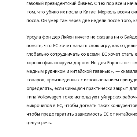
газовый президентский бизнес. С тех пор все и нач
том, что убило их посла в Китае. Меркель всеми с
посла. Он умер там через две недели после того, к
Урсула фон дер Ляйен ничего не сказала ни о Байд
понять, что ЕС хочет начать свою игру, как отдель
глобально сотрудничать со всеми. ЕС хочет стат
хорошо финансируем дороги. Но для Европы нет с
медным рудником и китайской гаванью», — сказала
товаров, произведенных с использованием принуди
определять, если Синьцзян практически закрыт дл
типа Volkswagen тоже используют уйгурских рабоч
микрочипов в ЕС, чтобы догнать таких конкурентов
чтобы предотвратить зависимость ЕС от китайских
целую речь.