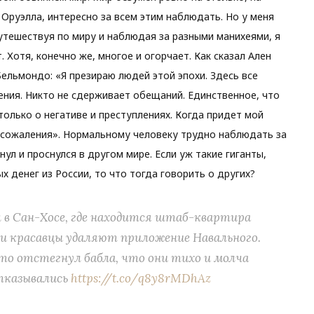
 Оруэлла, интересно за всем этим наблюдать. Но у меня
путешествуя по миру и наблюдая за разными манихеями, я
т. Хотя, конечно же, многое и огорчает. Как сказал Ален
ельмондо: «Я презираю людей этой эпохи. Здесь все
ния. Никто не сдерживает обещаний. Единственное, что
олько о негативе и преступлениях. Когда придет мой
з сожаления». Нормальному человеку трудно наблюдать за
снул и проснулся в другом мире. Если уж такие гиганты,
ых денег из России, то что тогда говорить о других?
 в Сан-Хосе, где находится штаб-квартира
 эти красавцы удаляют приложение Навального.
это отстегнул бабла, что они тихо и молча
отказывались
https://t.co/q8y8rMDhAz