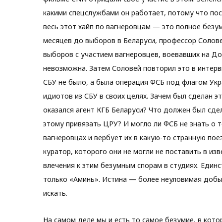
какими спецслужбами он работает, потому что посл
весь этот хайп по вагнеровцам — это полное безум
месяцев до выборов в Беларуси, профессор Солов
выборов с участием вагнеровцев, воевавших на Д
невозможна. Затем Соловей повторил это в интер
СБУ не было, а была операция ФСБ под флагом Ук
идиотов из СБУ в своих целях. Зачем был сделан э
оказался агент КГБ Беларуси? Что должен был сде
этому привязать ЦРУ? И могло ли ФСБ не знать о 
вагнеровцах и вербует их в какую-то странную пое
куратор, которого они не могли не поставить в изв
влечения к этим безумным спорам в студиях. Единс
только «Аминь». Истина — более неуловимая добыч
искать.
На самом деле мы и есть то самое безумие, в кот