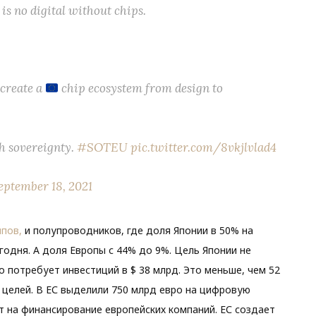
is no digital without chips.
 create a
chip ecosystem from design to
ch sovereignty.
#SOTEU
pic.twitter.com/8vkjlvlad4
eptember 18, 2021
ипов,
и полупроводников, где доля Японии в 50% на
годня. А доля Европы с 44% до 9%. Цель Японии не
то потребует инвестиций в $ 38 млрд. Это меньше, чем 52
 целей. В ЕС выделили 750 млрд евро на цифровую
т на финансирование европейских компаний. ЕС создает