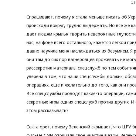
19
Спрашивают, почему я стала меньше писать об Укр
происходи вокруг, трудно выдержать. Но все же ка
дает людям крылья творить невероятные глупости, 
нас, на фоне всего остального, кажется легкой пр
давно научила меня наслаждаться их безумием. Я р
они там до сих пор вагнеровцев прожевать не могу
рассекретил материалы спецслужб по тем событиям
уверена в том, что наши спецслужбы должны обяз
операциях, еще и желательно до того, как они про
Все спецслужбы проводят какие-то операции, сами 
секретные игры одних спецслужб против других. И 
этом рассказывать?
Секта орет, почему Зеленский скрывает, что ЦРУ б
фильме CNN отрицали свое участие в этом. Зеленск