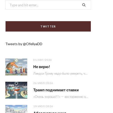
Search
b
t
a
for:
o
e
g
TWITTER
o
r
r
Tweets by @OfeliyaDD
k
a
01/АВГ/2026
m
Не верю!
Линдси Грэму надо было умереть, чтобы Сенат принял его законопроект. А Зеленскому пришлось принять участие…
26/ИЮЛ/2026
Трамп поднимает ставки
«Очень хорошо!!!» — восторженно написал Донни у себя в Truth Social, поделившись фрагментом предстоящего интервью Лоры Лумер…
19/ИЮЛ/2026
Абсолютное кино