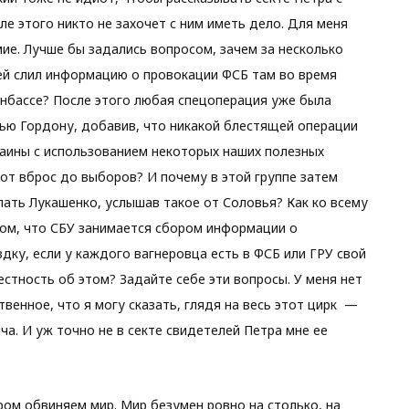
е этого никто не захочет с ним иметь дело. Для меня
ие. Лучше бы задались вопросом, зачем за несколько
ей слил информацию о провокации ФСБ там во время
онбассе? После этого любая спецоперация уже была
вью Гордону, добавив, что никакой блестящей операции
раины с использованием некоторых наших полезных
тот вброс до выборов? И почему в этой группе затем
лать Лукашенко, услышав такое от Соловья? Как ко всему
том, что СБУ занимается сбором информации о
здку, если у каждого вагнеровца есть в ФСБ или ГРУ свой
естность об этом? Задайте себе эти вопросы. У меня нет
твенное, что я могу сказать, глядя на весь этот цирк —
а. И уж точно не в секте свидетелей Петра мне ее
ором обвиняем мир. Мир безумен ровно на столько, на