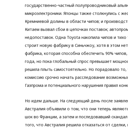
государственно-частный полупроводниковый альян
микроэлектроники. Японцы также столкнулись с же
Кремниевой долины в области чипов; и производств
Китаем вызвал сбои в цепочках поставок; автопром
недопоставок. Одна Toyota накопила чипов и тихо 
строит новую фабрику в Синьчжоу, хотя в этом не
фабрика, которая способна обеспечить 90% чипов
года, но пока глобальный спрос превышает мощнос
решила плыть самостоятельно. Но порадовало то,
комиссию срочно начать расследование возможных
Газпрома и потенциального нарушения правил конк
Но идем дальше. На следующий день после заявле
Австралия объявили о том, что они теперь являю
шок во Франции, а затем и последовавший скандал
того, что Австралия решила отказаться от сделки,