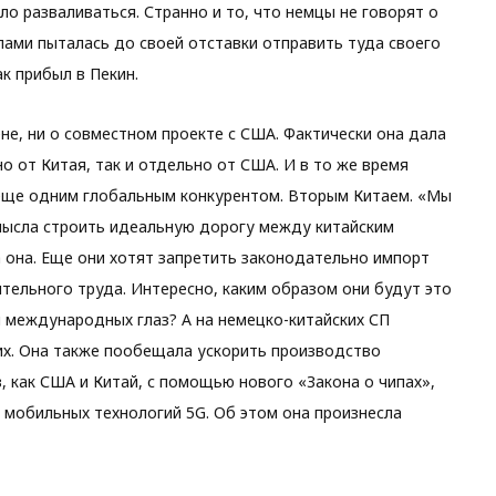
ало разваливаться. Странно и то, что немцы не говорят о
илами пыталась до своей отставки отправить туда своего
ак прибыл в Пекин.
ене, ни о совместном проекте с США. Фактически она дала
но от Китая, так и отдельно от США. И в то же время
ь еще одним глобальным конкурентом. Вторым Китаем. «Мы
мысла строить идеальную дорогу между китайским
 она. Еще они хотят запретить законодательно импорт
тельного труда. Интересно, каким образом они будут это
я международных глаз? А на немецко-китайских СП
их. Она также пообещала ускорить производство
, как США и Китай, с помощью нового «Закона о чипах»,
 мобильных технологий 5G. Об этом она произнесла