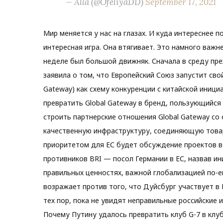
— Alla (@OfeliyaDD)
September 17, 2021
Мир меняется у нас на глазах. И куда интереснее 
интересная игра. Она втягивает. Это намного важн
неделе был большой движняк. Сначала в среду пре
заявила о том, что Европейский Союз запустит сво
Gateway) как схему конкуренции с китайской иници
превратить Global Gateway в бренд, пользующийся
строить партнерские отношения Global Gateway со
качественную инфраструктуру, соединяющую товары
приоритетом для ЕС будет обсуждение проектов в
противников BRI — посол Германии в ЕС, назвав ин
правильных ценностях, важной глобализацией по-е
возражает против того, что Дуйсбург участвует в
тех пор, пока не увидят неправильные российские 
Почему Путину удалось превратить клуб G-7 в клу