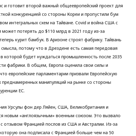
с и готовит второй важный общеевропейский проект для
сткой конкуренцией со стороны Кореи и пропустили бум
ом интегральных схем на Тайване. Covid и война США с
 может потерять до $110 млрд в 2021 году из-за
теперь курит бамбук. В Аризоне строят фабрику. Тайвань
т смысла, потому что в Дрездене есть самая передовая
, в которой будет нуждаться промышленность после 2035
ти фабрики. В общем, Европа оценила свои силы и
 что европейские парламентарии призвали Европейскую
 преднамеренных манипуляций на рынке со стороны
уренции ЕС.
ния Урсулы фон дер Ляйен, США, Великобритания и
тся новым «англоязычным» военным союзом. Это вызвало
 с отзывом Францией послов из США и Австралии. Из-за
 которую она подписала с Францией больше чем на 50