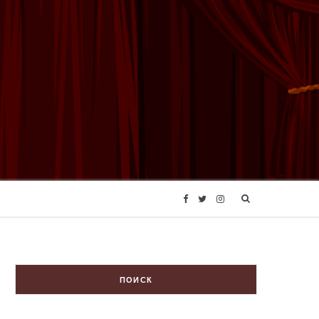
F
T
I
a
w
n
c
i
s
ПОИСК
e
t
t