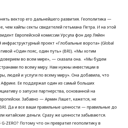
понять вектор его дальнейшего развития. Геополитика —
ее, чем хайпы секты свидетелей гетьмана Петра. И на этой
зидент Европейской комиссии Урсула фон дер Ляйен
й инфраструктурный проект «Глобальные ворота» (Global
ативой «Один пояс, один путь» (BRI). «Мы хотим
 доверием во всем мире», — сказала она. «Мы будем
 странами по всему миру. Нам нужны инвестиции в
, людей и услуги по всему миру». Она добавила, что
 Африке. Ее поддержал один из самый больших
ициативу о запуске партнерства, основанной на
вропейски. Забавно — Армин Лашет, кажется, не
 BRI. Да и все ваши правильные ценности — правильные до
или китайские деньги. Сразу же ценности забываются.
б G-ZERO? Потому что он превратил геополитику в