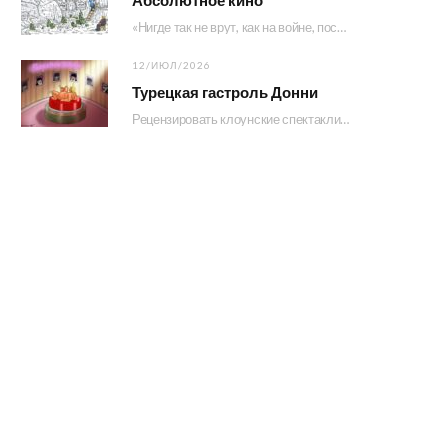
«Нигде так не врут, как на войне, после охоты и перед выборами», — говорил то…
12/ИЮЛ/2026
Турецкая гастроль Донни
Рецензировать клоунские спектакли Донни и его многочисленной свиты на полном серьезе — нет смысла. Конечно…