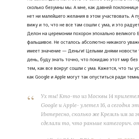
сколько безумны мы. А мне, как давней поклоннице
нет ни малейшего желания в этом участвовать. А 
вижу и то, что не все там сошли с ума, и это радуе
Делон на церемонии похорон эпохально великого Б
фальшивое. Не осталось абсолютно никакого уваже
имеет значение — Деньги! Целыми днями новости т
день, буду знать точно, что покидаю этот мир бе
тем, как все вокруг сошли с ума. Кажется, что ты у
как Google и Apple могут так опуститься ради темн
Ух ты! Кто-то из Москвы 14 прилетел
Google и Apple- улетел 16, а сегодня
Интересно, сколько же Кремль им за 
сделали то, что раньше категорич. 