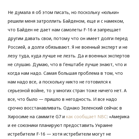
Не думала я об этом писать, но поскольку «юльки»
o
e
g
решили меня затроллить Байденом, еще и с намеком,
что Байден не дает нам самолеты F-16 и запрещает
o
r
r
другим давать свои, потому что он имеет долги перед
Россией, а долги обязывают. Я не военный эксперт и не
k
a
лезу туда, куда лучше не лезть. Да и военных экспертов
m
не слушаю. Думаю, что в Генштабе лучше знают, что и
когда нам надо. Самая большая проблема в том, что
нам надо все, а поскольку никто не готовился к
серьезной войне, то у многих стран тоже ничего нет. А
все, что было — пришло в негодность. И все надо
срочно восстанавливать. Однако Зеленский сейчас в
Хиросиме на саммите G7 и
как сообщает NBC
: «Америка
и ее союзники планируют предоставить Украине
истребители F-16 — хотя истребители могут не