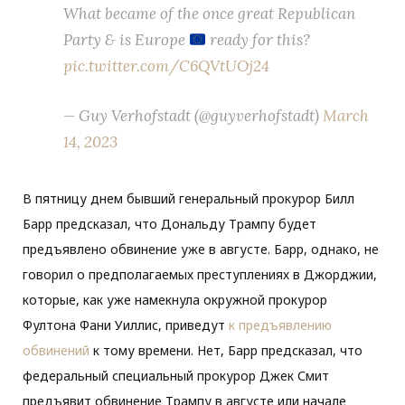
What became of the once great Republican
Party & is Europe
ready for this?
pic.twitter.com/C6QVtUOj24
— Guy Verhofstadt (@guyverhofstadt)
March
14, 2023
В пятницу днем ​​бывший генеральный прокурор Билл
Барр предсказал, что Дональду Трампу будет
предъявлено обвинение уже в августе. Барр, однако, не
говорил о предполагаемых преступлениях в Джорджии,
которые, как уже намекнула окружной прокурор
Фултона Фани Уиллис, приведут
к предъявлению
обвинений
к тому времени. Нет, Барр предсказал, что
федеральный специальный прокурор Джек Смит
предъявит обвинение Трампу в августе или начале