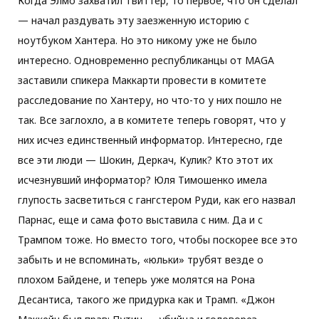
Когда Элмо захватил Твиттер, то первое, что он сделал
— начал раздувать эту заезженную историю с
ноутбуком Хантера. Но это никому уже не было
интересно. Одновременно республиканцы от MAGA
заставили спикера Маккарти провести в комитете
расследование по Хантеру, но что-то у них пошло не
так. Все заглохло, а в комитете теперь говорят, что у
них исчез единственный информатор. Интересно, где
все эти люди — Шокин, Деркач, Кулик? Кто этот их
исчезнувший информатор? Юля Тимошенко имела
глупость засветиться с гангстером Руди, как его назвал
Парнас, еще и сама фото выставила с ним. Да и с
Трампом тоже. Но вместо того, чтобы поскорее все это
забыть и не вспоминать, «юльки» трубят везде о
плохом Байдене, и теперь уже молятся на Рона
Десантиса, такого же придурка как и Трамп. «Джон