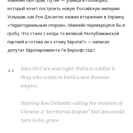
Маккейн был прав; Путин — убийца и головорез,
который хочет построить новую Российскую империю.
Услышав, как Рон Десантис назвал вторжение в Украину
«территориальным спором», Маккейн перевернулся бы в
гробу. Что стало с когда-то великой Республиканской
партией и готова ли к этому Европа?» — написал
депутат Европарламента Ги Верхофстадт.
John McCain was right; Putin is a killer &
thug who wants to build a new Russian
empire.
Hearing Ron DeSantis calling the invasion of
Ukraine a “territorial dispute” McCain would
turn in his grave.