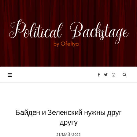
F
T
I
a
w
n
c
i
s
Байден и Зеленский нужны друг
другу
e
t
t
21/МАЙ/2023
b
t
a