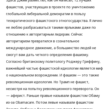
Здесь Джим разместил, как он написал, 12 лучших
фашистов, участвующих в проекте по уничтожению
глобальной либеральной демократии в пользу
теократического фашистского этногосударства. Я лично
не люблю разбрасываться такими ярлыками даже по
отношению к авторитарным лидерам. Сейчас
авторитаризм превратился в сознательное
международное движение, а большинство людей не
смогут вам дать четкого определения фашизму.
Согласно британскому политологу Роджеру Гриффину,
важнейшей частью фашистской идеологии является миф
о национальном возрождении. И фашизм — это также
революционная идеология. Но Трамп не фашист,
несмотря на попытку революционного переворота. Он
— аферист. Раньше правые называли фашистом Обаму
из-за Obamacare. Потом левые называли фашистом