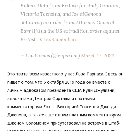
Biden’s Data from Firtash for Rudy Giuliani,
Victoria Toensing, and Joe diGenova
obtaining an order from Attorney General
Barr lifting the US extradition order against
Firtash.
#LevRemembers
— Lev Parnas (@levparnas)
March 17, 2023
Это твиты всем известного у нас Льва Парнаса. Здесь он
пишет о том, что 6 октября 2019 года он вместе с
личным адвокатом президента США Руди Джулиани,
адвокатами Дмитрия Фирташа и платными
комментаторами Fox — Викторией Тонсинг и Джо ди
Дженова, а также еще одним платным комментатором
Джоном Соломоном присутствовал на встрече в штаб-