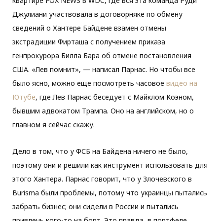
квартире FOX NEWS в WDC, где вся эта команда Руди
Джулиани участвовала в договорняке по обмену
сведений о Хантере Байдене взамен отмены
экстрадиции Фирташа с получением приказа
генпрокурора Билла Бара об отмене постановления
США. «Лев помнит», — написал Парнас. Но чтобы все
было ясно, можно еще посмотреть часовое
видео на
Ютубе
, где Лев Парнас беседует с Майклом Коэном,
бывшим адвокатом Трампа. Оно на английском, но о
главном я сейчас скажу.
Дело в том, что у ФСБ на Байдена ничего не было,
поэтому они и решили как инструмент использовать для
этого Хантера. Парнас говорит, что у Злочевского в
Burisma были проблемы, потому что украинцы пытались
забрать бизнес; они сидели в России и пытались
привлечь кого-то на борт. Это правда, в портфеле