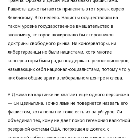
Трампа. Орбана и Десантиса называют фашистами.
Рашисты даже пытаются прилепить этот ярлык еврею
Зеленскому. Это нелепо. Нацисты осуществляли на
таком уровне государственное вмешательство в
экономику, которое шокировало бы сторонников
доктрины свободного рынка. Ни консерваторы, ни
либертарианцы не были нацистами, хотя многие
консерваторы были рады поддержать революционеров,
называющих себя национал-социалистами, потому что у
них были общие враги в либеральном центре и слева.
У Джима на картинке не хватает еще одного персонажа
— Си Цзиньпина. Точно язык не повернется назвать его
фашистом, хотя попытки тоже есть из-за уйгуров. Си
объединил тех, кому не дает покоя гегемония валютной
резервной системы США, погрязшая в долгах, с
командой либертарианских «золотых жуков», которые