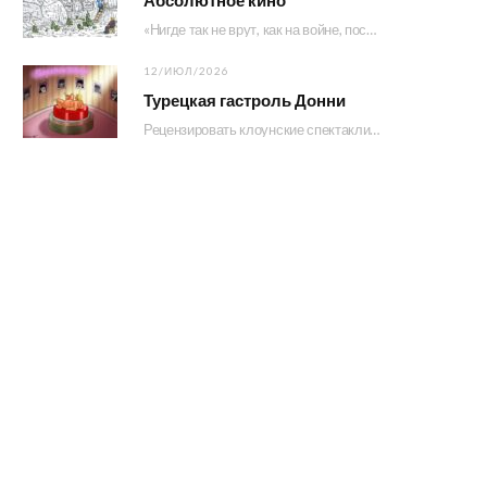
«Нигде так не врут, как на войне, после охоты и перед выборами», — говорил то…
12/ИЮЛ/2026
Турецкая гастроль Донни
Рецензировать клоунские спектакли Донни и его многочисленной свиты на полном серьезе — нет смысла. Конечно…