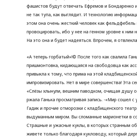
фашистов будут отвечать Ефремов и Бондаренко и
не так тупа, как выглядит. И технологию информац
этом она очень жесткий человек как фельдфебель 
провоцировать, ибо у нее на генном уровне к ним 
На это она и будет надеяться. Впрочем, я отвлекла
«А теперь горбатый»!© После того как свалила Гань
пришмонтовка, кидающаяся на свободовца как асс
привыкла к тому, что прима на этой кладбищенской
импровизировать. Нет в мире совершенства! Эта се
«Слёзы хлынули, вешним паводком, очищая душу от
ржала Ганька просматривая запись. -«Мир сошел с 
Гадик и прочие отморозки с кладбищенского театр
выдуманным миром. Вы сломанные марионетки в сос
Страшные и ужасные куклы, в которых странным об
живете только благодаря кукловоду, который дерг