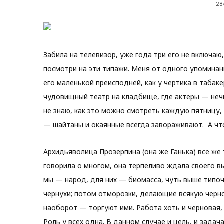
28
Забила на телевизор, уже года три его не включаю
посмотри на эти типажи. Меня от одного упоминан
его маленькой преисподней, как у чертика в табак
чудовищный театр на кладбище, где актеры — нечи
не знаю, как это можно смотреть каждую пятницу,
— шайтаны и окаянные всегда завораживают. А чт
Архидьяволица Прозерпина (она же Ганька) все же 
говорила о многом, она терпеливо ждала своего вы
мы — народ, для них — биомасса, чуть выше типоч
чернухи; потом отморозки, делающие всякую черно
наоборот — торгуют ими. Работа хоть и черновая, 
Роль у всех одна. В данном случае и цель, и зада