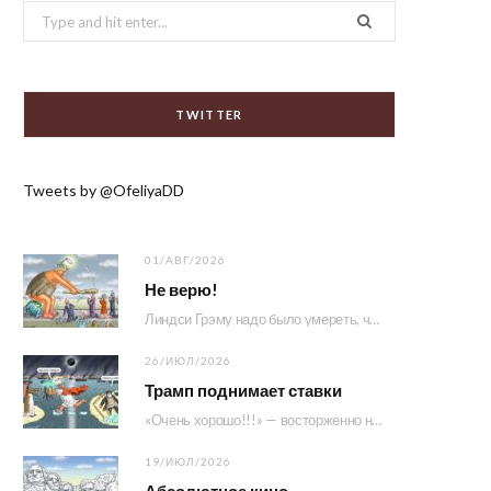
Search
b
t
a
for:
o
e
g
TWITTER
o
r
r
Tweets by @OfeliyaDD
k
a
01/АВГ/2026
m
Не верю!
Линдси Грэму надо было умереть, чтобы Сенат принял его законопроект. А Зеленскому пришлось принять участие…
26/ИЮЛ/2026
Трамп поднимает ставки
«Очень хорошо!!!» — восторженно написал Донни у себя в Truth Social, поделившись фрагментом предстоящего интервью Лоры Лумер…
19/ИЮЛ/2026
Абсолютное кино