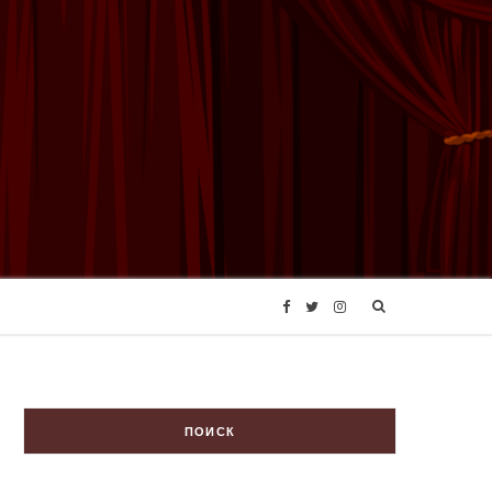
F
T
I
a
w
n
c
i
s
ПОИСК
e
t
t