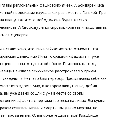
 главы региональных фашистских ячеек. А Бондаренчиха
ионной провокации изучала как раз вместе с Ганькой. При
на плацу. Так что «Свободу» она будет жестко
ненависть. А Свободу легко спровоцировать и подставить.
сь от сценария.
ка стало ясно, что Инка сейчас чего-то отмочит. Эта
ирийская дьяволица Лилит с криками «фашисты», уже
 сцене — она. А тут такой облом. Пришлось на ходу
нтенция вызвала психическое расстройство у примы.
 скверны…» Нет, это был перебор. Представляю себе как
ума!» Чего вдруг? Мир, в котором живут Инка, дебил
а, вы уже давно сошли с ума вместе со своим
тоянии аффекта с чертами гротеска на лицах. Вы куклы.
разом сошлись жизнь и смерть. Вы давно мертвы, но
ает вас за нитки. О, вы можете двигаться! Кладбище