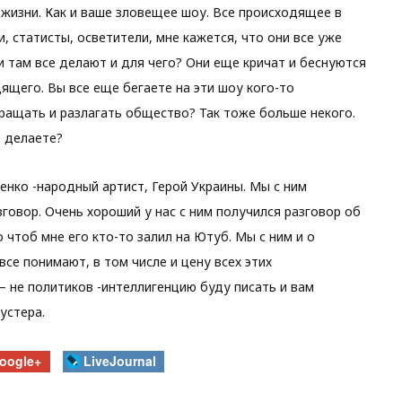
 жизни. Как и ваше зловещее шоу. Все происходящее в
, статисты, осветители, мне кажется, что они все уже
и там все делают и для чего? Они еще кричат и беснуются
ящего. Вы все еще бегаете на эти шоу кого-то
вращать и разлагать общество? Так тоже больше некого.
е делаете?
енко -народный артист, Герой Украины. Мы с ним
зговор. Очень хороший у нас с ним получился разговор об
о чтоб мне его кто-то залил на Ютуб. Мы с ним и о
все понимают, в том числе и цену всех этих
 не политиков -интеллигенцию буду писать и вам
устера.
oogle+
LiveJournal