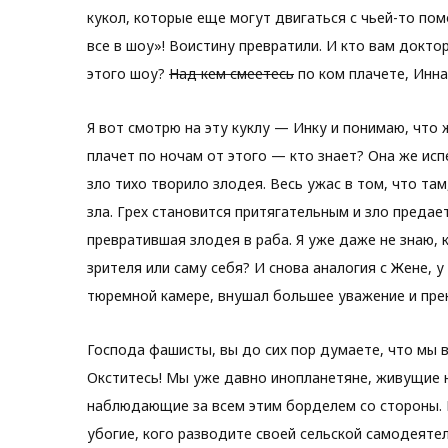
кукол, которые еще могут двигаться с чьей-то по
все в шоу»! Воистину превратили. И кто вам докто
этого шоу?
Над кем смеетесь
по ком плачете, Инна
Я вот смотрю на эту куклу — Инку и понимаю, что 
плачет по ночам от этого — кто знает? Она же исп
зло тихо творило злодея. Весь ужас в том, что там,
зла. Грех становится притягательным и зло предает
превратившая злодея в раба. Я уже даже не знаю, к
зрителя или саму себя? И снова аналогия с Жене, 
тюремной камере, внушал большее уважение и прек
Господа фашисты, вы до сих пор думаете, что мы 
Окститесь! Мы уже давно инопланетяне, живущие н
наблюдающие за всем этим борделем со стороны. Р
убогие, кого разводите своей сельской самодеяте