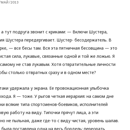
/МАЙ/2013
, а тут подруга звонит с криками: — Включи Шустера,
ия Шустера передергивает. Шустер- бесодержатель. В
ерке, — все бесы там. Вся эта пятничная бесовщина — это
стая сила, лукавые, связанные одной и той же ложью. Я
 самому не став лукавым. Хотя отвратительные личности
обы столько отвратных сразу и в одном месте?
таки удержала у экрана. Ее провокационная улыбочка
хода. Я — тоже. У рыгов четкая иерархия: на самом дне
ки всякие типа спортсменов-боевиков, исполнителей
вую работу на виду. Типочки прячут лица, а эти
но не пыльная, даже где-то с виду чистая, уровень шалав.
ча была поставлена одна на весь бордель: переорать