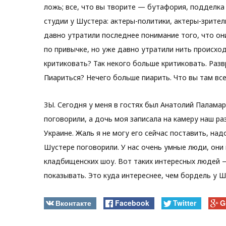
ложь; все, что вы творите — бутафория, подделка
студии у Шустера: актеры-политики, актеры-зрители
давно утратили последнее понимание того, что он
по привычке, но уже давно утратили нить происход
критиковать? Так некого больше критиковать. Раз
Пиариться? Нечего больше пиарить. Что вы там вс
ЗЫ. Сегодня у меня в гостях был Анатолий Паламар
поговорили, а дочь моя записала на камеру наш ра
Украине. Жаль я не могу его сейчас поставить, над
Шустере поговорили. У нас очень умные люди, они 
кладбищенских шоу. Вот таких интересных людей —
показывать. Это куда интереснее, чем бордель у Ш
Вконтакте
Facebook
Twitter
G