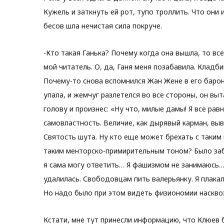
Кужель и заткнуть ей рот, тупо троллить. Что они 
бесов шла нечистая сила покруче.
-Кто такая Ганька? Почему когда она вышла, то все
мой читатель. О, да, Ганя меня позабавила. Клад
Почему-то снова вспомнился Жан Жене в его баро
упала, и жемчуг разлетелся во все стороны, он вы
голову и произнес: «Ну что, милые дамы! Я все рав
самовластность. Величие, как дырявый карман, выв
Святость шута. Ну кто еще может брехать с таки
таким менторско-примирительным тоном? Было заб
я сама могу ответить… Я фашизмом не занимаюсь… 
удалилась. Свободовцам пить валерьянку. Я плакал
Но надо было при этом видеть физиономии насквоз
Кстати, мне тут принесли информацию, что Клюев б