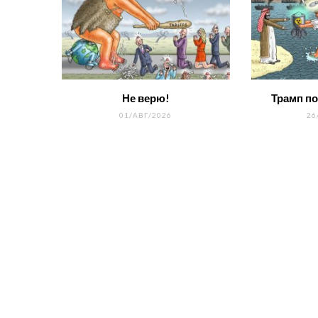
Не верю!
Трамп по
01/АВГ/2026
26