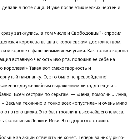
и делали в поте лица. И уже после этих мелких чертей и
 сразу заткнулись, в том числе и Свободовцы?- спросил
бищенская королева вышла с королевским достоинством.
нской короне с фальшивыми жемчугами. Как только корона
тащил вставную челюсть изо рта, положил ее себе на
но королева!» Такая вот смехотворность и
ернутый наизнанку. О, это было непревзойденно!
м каменно-дружелюбным выражением лица, да еще и с
авно. Всем сестрам по серьгам. — «Лена, помолчи… Инна,
» Весьма технично и тонко всех «опустила» и очень мило
о от этого цирка. Это был троллинг высочайшего класса.
ь фальшивых Ленки и Инки. Это дорогого стоило.
ольше за акции отвечать не хочет. Теперь за них у рыго-