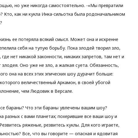
мощью, но уже никогда самостоятельно. -«Мы превратили
р? Кто, как ни кукла Инка-сильотка была родоначальником
?
жизнь ее потеряла всякий смысл. Может она и искренне
епелила себя на тупую борьбу. Пока злодей творил зло,
 где нет никакой законности, никаких запретов, там нет и
 злодея. Оно уже не зло, а жалкая суета. Обязанность,
ого она на всех этих эпических шоу дурачит больше:
у которого величественный Аркамон, в своей убогой
лонение, чем Людовик в Версале.
все бараны? Что эти бараны увлечены вашим шоу?
а разных с вами планетах; похерившие все ваши шоу и
езвитесь ряженые, резвитесь куклы. Для кого играете,
льностью? Все, что вы говорите — опасная и ядовитая