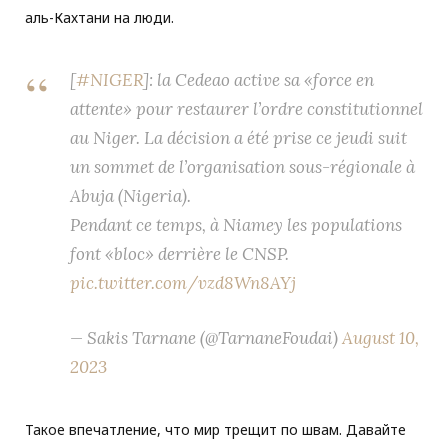
аль-Кахтани на люди.
[
#NIGER
]: la Cedeao active sa «force en
attente» pour restaurer l’ordre constitutionnel
au Niger. La décision a été prise ce jeudi suit
un sommet de l’organisation sous-régionale à
Abuja (Nigeria).
Pendant ce temps, à Niamey les populations
font «bloc» derrière le CNSP.
pic.twitter.com/vzd8Wn8AYj
— Sakis Tarnane (@TarnaneFoudai)
August 10,
2023
Такое впечатление, что мир трещит по швам. Давайте