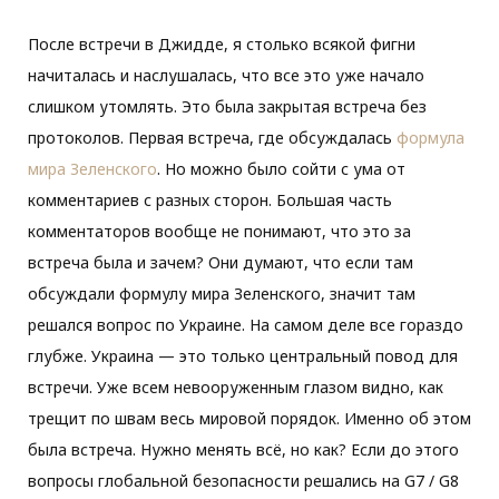
После встречи в Джидде, я столько всякой фигни
o
e
g
начиталась и наслушалась, что все это уже начало
слишком утомлять. Это была закрытая встреча без
o
r
r
протоколов. Первая встреча, где обсуждалась
формула
мира Зеленского
. Но можно было сойти с ума от
k
a
комментариев с разных сторон. Большая часть
m
комментаторов вообще не понимают, что это за
встреча была и зачем? Они думают, что если там
обсуждали формулу мира Зеленского, значит там
решался вопрос по Украине. На самом деле все гораздо
глубже. Украина — это только центральный повод для
встречи. Уже всем невооруженным глазом видно, как
трещит по швам весь мировой порядок. Именно об этом
была встреча. Нужно менять всё, но как? Если до этого
вопросы глобальной безопасности решались на G7 / G8