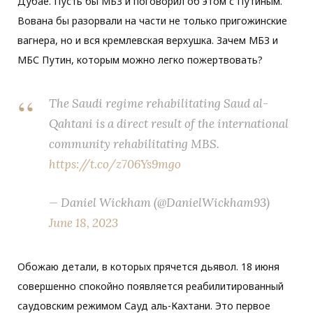
Дубае. Пусть бы МБЗ и поговорил об этом с Путиным.
Вована бы разорвали на части не только пригожинские
вагнера, но и вся кремлевская верхушка. Зачем МБЗ и
МБС Путин, которым можно легко пожертвовать?
The Saudi regime rehabilitating Saud al-
Qahtani is a direct result of the international
community rehabilitating MBS.
https://t.co/z706Ys9mgo
— Daniel Wickham (@DanielWickham93)
June 18, 2023
Обожаю детали, в которых прячется дьявол. 18 июня
совершенно спокойно появляется реабилитированный
саудовским режимом Сауд аль-Кахтани. Это первое