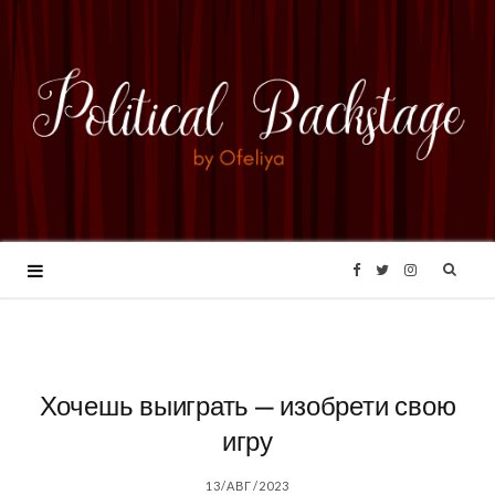
F
T
I
a
w
n
c
i
s
Хочешь выиграть — изобрети свою
игру
e
t
t
13/АВГ/2023
b
t
a