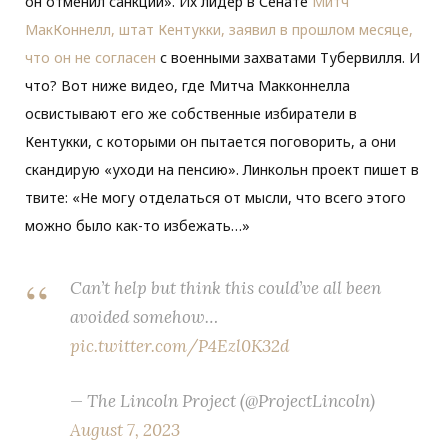
он отменил санкции». Их лидер в Сенате
Митч
МакКоннелл, штат Кентукки, заявил в прошлом месяце,
что он не согласен
с военными захватами Тубервилля. И
что? Вот ниже видео, где Митча Макконнелла
освистывают его же собственные избиратели в
Кентукки, с которыми он пытается поговорить, а они
скандирую «уходи на пенсию». Линкольн проект пишет в
твите: «Не могу отделаться от мысли, что всего этого
можно было как-то избежать…»
Can’t help but think this could’ve all been
avoided somehow…
pic.twitter.com/P4Ezl0K32d
— The Lincoln Project (@ProjectLincoln)
August 7, 2023