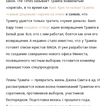
закон. The Times называет Трампа знаменитым
«скрягой», в то время как
Крис Кристи назвал Трампа
«самым дешевым» парнем на земле
и заявив, что
Трампу удается только тратить «чужие деньги». Билл
Барр тоже
недавно отверг
идею возвращения Трампа в
Белый дом. Все, кто с ним работал, боятся как огня его
возвращения. А недавно стало известно, что у Трампа
готовят списки юристов МАGА. И уже разработан план
по созданию совершенно нового офиса Минюста,
посвященного честным выборам, готовится конвейер
реваншистских спецпрокуроров.
Планы Трампа — превратить жизнь Джека Смита в ад. И
рассматривается новая волна помилований Трампом его
соратников, противников выборов, участников
беспорядков. Подготовка велась с прошлого года,