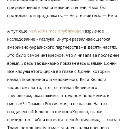
преувеличения в значительной степени. Я мог бы
продолжать и продолжать. — Не стесняйтесь. — Нет».
А тут еще
NewYorkTimes опубликовал
взрывное
исследование «Разлука: Внутри разваливающегося
американо-украинского партнерства» в десяти частях.
Это было самое интересное, что я читала за последнее
время. Здесь так шикарно показан весь шалман Донни.
Все клоуны этого цирка во главе с Донни, который
назвал порядочного и человечного Кита Келлога
«идиотом» за то, что тот назвал Зеленского
«человеком, оказавшимся в трудном положении, и
смелым?» Трамп: «Россия моя, а не ваша». На что
озадаченный Келлогг ответил: «Хорошо, вы же
президент»… «Они выглядят непобедимыми», — сказал
Трамп помощникам в мае, увидев кадры военного