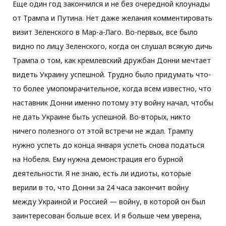
Еще один год закончился и не без очередной клоунады
от Трампа и Путина. Нет даже желания комментировать
o
e
g
визит Зеленского в Мар-а-Лаго. Во-первых, все было
видно по лицу Зеленского, когда он слушал всякую дичь
o
r
r
Трампа о том, как кремлевский дружбан Донни мечтает
видеть Украину успешной. Трудно было придумать что-
k
a
то более умопомрачительное, когда всем известно, что
наставник Донни именно потому эту войну начал, чтобы
m
не дать Украине быть успешной. Во-вторых, никто
ничего полезного от этой встречи не ждал. Трампу
нужно успеть до конца января успеть снова податься
на Нобеля. Ему нужна демонстрация его бурной
деятельности. Я не знаю, есть ли идиоты, которые
верили в то, что Донни за 24 часа закончит войну
между Украиной и Россией — войну, в которой он был
заинтересован больше всех. И я больше чем уверена,