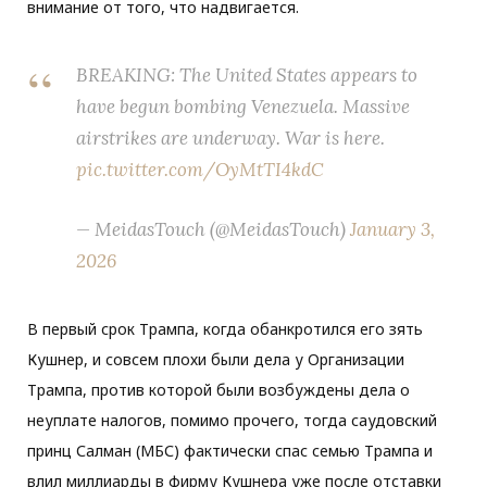
внимание от того, что надвигается.
BREAKING: The United States appears to
have begun bombing Venezuela. Massive
airstrikes are underway. War is here.
pic.twitter.com/OyMtTI4kdC
— MeidasTouch (@MeidasTouch)
January 3,
2026
В первый срок Трампа, когда обанкротился его зять
Кушнер, и совсем плохи были дела у Организации
Трампа, против которой были возбуждены дела о
неуплате налогов, помимо прочего, тогда саудовский
принц Салман (МБС) фактически спас семью Трампа и
влил миллиарды в фирму Кушнера уже после отставки