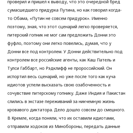
проверил и пришел к выводу, что это очередной бред
сумасшедшего придурка Путина, но как говорил когда-
то Обама, «Путин не совсем придурок». Именно
поэтому, зная, что этот сценарий легко проверяется,
питерский гопник не мог сам предложить Донни это
фуфло, поэтому они легко повелись, думая, что у
Донни все под контролем. У Донни действительно под
контролем все российские агенты, как Каш Патель и
Тулси Габбарт, но Рэдклифф не пророссийский. Он
испортил весь сценарий, но уже после того как куча
идиотов успели высказать свою озабоченность и
сочувствие питерскому гопнику. Даже Индия и Пакистан
слились в экстазе переживаний за никчемную жизнь
кровавого диктатора. Дело дошло совсем до смешного.
В Кремле, когда поняли, что их оставили идиотами,
отправили ходоков из Минобороны, передать данные