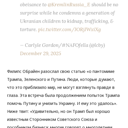
obeisance to
@KremlinRussia_E
should be no
surprise while he condemns a generation of
Ukranian children to kidnap, trafficking, &
torture.
pic.twitter.com/JORjJWxiXg
— Carlyle Gordon/#NAFOfella (@lcby)
December 29, 2025
Филипс ОБрайен разослал свою статью «о пантомиме
Трампа, Зеленского и Путина. Люди, которые думают,
что это приблизило мир, не могут взглянуть правде в
глаза. Эта встреча была продолжением попыток Трампа
помочь Путину и унизить Украину. И ему это удалось».
Ниже твит: «Удивительно, но он Трамп был хорошо
известным Сторонником Советского Союза и
пособником бизнеса; многие говорят о многолетнем