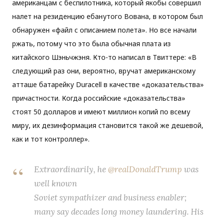
американцам с беспилотника, который якобы совершил
налет на резиденцию ебанутого Вована, в котором был
обнаружен «файл с описанием полета». Но все начали
ржать, потому что это была обычная плата из
китайского Шэньчжэня. Кто-то написал в Твиттере: «В
следующий раз они, вероятно, вручат американскому
атташе батарейку Duracell в качестве «доказательства»
причастности. Когда российские «доказательства»
стоят 50 долларов и имеют миллион копий по всему
миру, их дезинформация становится такой же дешевой,
как и тот контроллер».
Extraordinarily, he
@realDonaldTrump
was
well known
Soviet sympathizer and business enabler;
many say decades long money laundering. His